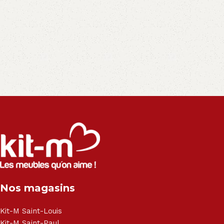
exclusivité :
Salon angle - Salon convertible - Salon relax - Canapé -
Canapé lit - Cuisine sur-mesure - Fauteuil - Armoire - Table
et chaise - Meuble de salle de bain - Literie - Lit - Bureau -
Électroménager - Télévision led - Réfrigérateur -
Congélateur - Cuisson - Cuisinière et hotte - Petits meubles
- Matelas - Hifi Hitachi, LG, Sharp, Philips, Bosh, Moulinex,
Brandt, TCL, Panasonic, Samsung, Toshiba, Hisense, Grundig,
Haier, Sony, Cecotec, Westpoint, Dyson.
Nos magasins
Kit-M Saint-Louis
Kit-M Saint-Paul