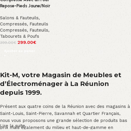
Repose-Pieds Jaune/Noir
Salons & Fauteuils
,
Compressés
,
Fauteuils
Compressés
,
Fauteuils,
Tabourets & Poufs
299.00
€
399.00
€
Ajouter au panier
Kit-M, votre Magasin de Meubles et
d’Électroménager à La Réunion
depuis 1999.
Présent aux quatre coins de la Réunion avec des magasins à
Saint-Louis, Saint-Pierre, Savannah et Quartier Français,
nous vous proposons une grande sélection de produits bas
Lire la suite
prix mais également du milieu et haut-de-gamme en