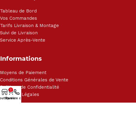
Tableau de Bord
Vos Commandes
Tarifs Livraison & Montage
Suivi de Livraison
Service Après-Vente
Informations
Moyens de Paiement
Conditions Générales de Vente
Politique de Confidentialité
0
Mentions Légales
outique
Service client
Panier
Blog
Suivez-nous