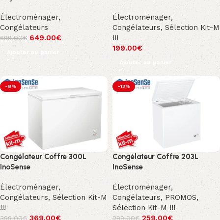
Électroménager
,
Électroménager
,
Congélateurs
Congélateurs
,
Sélection Kit-M
649.00
€
!!!
699.00
€
199.00
€
Ajouter au panier
Ajouter au panier
-8%
-13%
Congélateur Coffre 300L
Congélateur Coffre 203L
InoSense
InoSense
Électroménager
,
Électroménager
,
Congélateurs
,
Sélection Kit-M
Congélateurs
,
PROMOS
,
!!!
Sélection Kit-M !!!
369.00
€
259.00
€
399.00
€
299.00
€