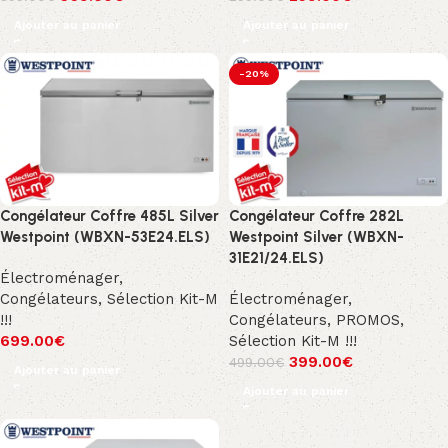
Ajouter au panier
Ajouter au panier
-20%
Congélateur Coffre 485L Silver
Congélateur Coffre 282L
Westpoint (WBXN-53E24.ELS)
Westpoint Silver (WBXN-
31E21/24.ELS)
Électroménager
,
Congélateurs
,
Sélection Kit-M
Électroménager
,
!!!
Congélateurs
,
PROMOS
,
699.00
€
Sélection Kit-M !!!
399.00
€
499.00
€
Ajouter au panier
Ajouter au panier