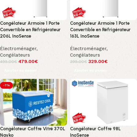
Congélateur Armoire 1 Porte
Congélateur Armoire 1 Porte
Convertible en Réfrigérateur
Convertible en Réfrigérateur
206L InoSense
163L InoSense
Électroménager
,
Électroménager
,
Congélateurs
Congélateurs
479.00
€
329.00
€
499.00
€
399.00
€
Ajouter au panier
Ajouter au panier
-7%
Congélateur Coffre Vitré 370L
Congélateur Coffre 98L
Nayko
InoSense