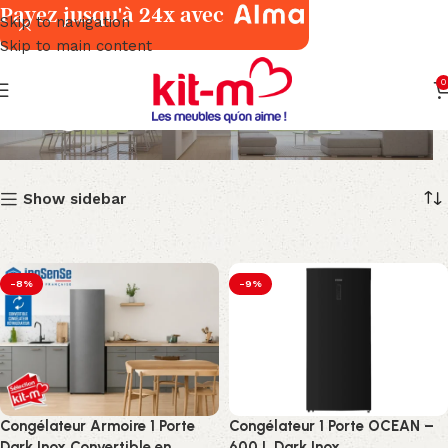
Payez jusqu'à 24x avec
Skip to navigation
Skip to main content
0
Congélateurs
Show sidebar
-8%
-9%
Congélateur Armoire 1 Porte
Congélateur 1 Porte OCEAN –
Dark Inox Convertible en
600 L Dark Inox