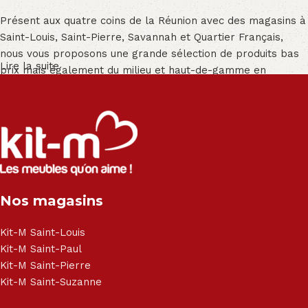
Présent aux quatre coins de la Réunion avec des magasins à
Saint-Louis, Saint-Pierre, Savannah et Quartier Français,
nous vous proposons une grande sélection de produits bas
Lire la suite
prix mais également du milieu et haut-de-gamme en
exclusivité :
Salon angle - Salon convertible - Salon relax - Canapé -
Canapé lit - Cuisine sur-mesure - Fauteuil - Armoire - Table
et chaise - Meuble de salle de bain - Literie - Lit - Bureau -
Électroménager - Télévision led - Réfrigérateur -
Congélateur - Cuisson - Cuisinière et hotte - Petits meubles
Nos magasins
- Matelas - Hifi Hitachi, LG, Sharp, Philips, Bosh, Moulinex,
Brandt, TCL, Panasonic, Samsung, Toshiba, Hisense, Grundig,
Haier, Sony, Cecotec, Westpoint, Dyson.
Kit-M Saint-Louis
Kit-M Saint-Paul
Kit-M Saint-Pierre
Kit-M Saint-Suzanne