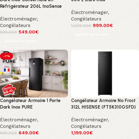
Réfrigérateur 206L InoSense
Électroménager
,
Électroménager
,
Congélateurs
Congélateurs
999.00
€
1,099.00
€
549.00
€
599.00
€
Ajouter au panier
Ajouter au panier
-7%
Congélateur Armoire 1 Porte
Congélateur Armoire No Frost
Dark Inox PURE
312L HISENSE (FT5K310GSFD)
Électroménager
,
Électroménager
,
Congélateurs
Congélateurs
649.00
€
1,199.00
€
699.00
€