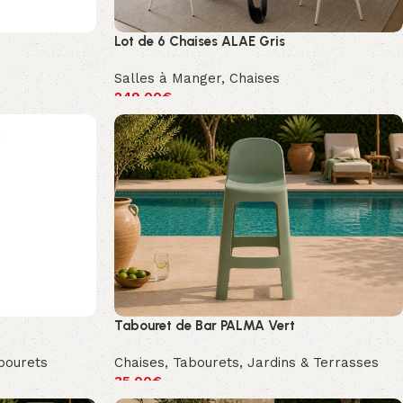
Lot de 6 Chaises ALAE Gris
Salles à Manger
,
Chaises
249.00
€
Tabouret de Bar PALMA Vert
bourets
Chaises
,
Tabourets
,
Jardins & Terrasses
35.00
€