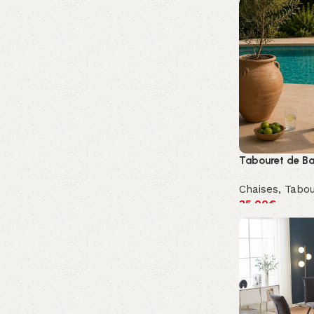
Tabouret de B
Chaises
,
Tabou
35.00
€