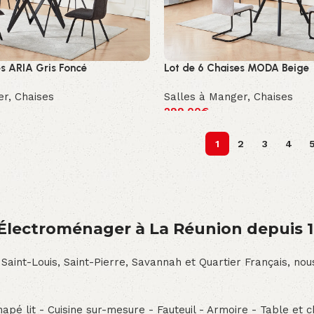
es ARIA Gris Foncé
Lot de 6 Chaises MODA Beige
er
,
Chaises
Salles à Manger
,
Chaises
299.00
€
1
2
3
4
́lectroménager à La Réunion depuis 
 Saint-Louis, Saint-Pierre, Savannah et Quartier Français, n
pé lit - Cuisine sur-mesure - Fauteuil - Armoire - Table et ch