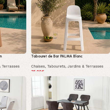
n
Tabouret de Bar PALMA Blanc
& Terrasses
Chaises
,
Tabourets
,
Jardins & Terrasses
35.00
€