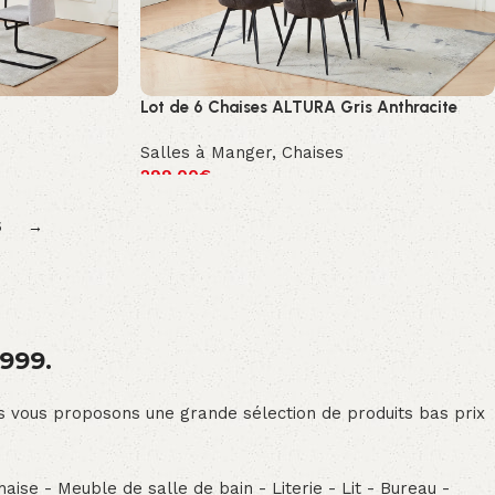
Lot de 6 Chaises ALTURA Gris Anthracite
Salles à Manger
,
Chaises
299.00
€
5
→
1999.
ous vous proposons une grande sélection de produits bas prix
aise - Meuble de salle de bain - Literie - Lit - Bureau -