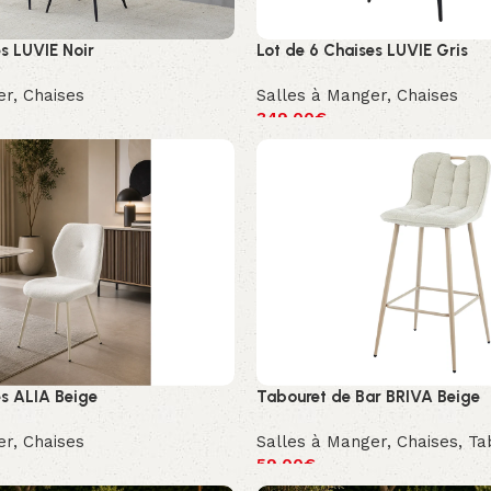
es LUVIE Noir
Lot de 6 Chaises LUVIE Gris
er
,
Chaises
Salles à Manger
,
Chaises
349.00
€
es ALIA Beige
Tabouret de Bar BRIVA Beige
er
,
Chaises
Salles à Manger
,
Chaises
,
Ta
59.00
€