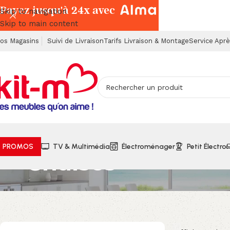
Payez jusqu'à 24x avec
Skip to navigation
Skip to main content
os Magasins
Suivi de Livraison
Tarifs Livraison & Montage
Service Apr
PROMOS
TV & Multimédia
Électroménager
Petit Électro
Chaises