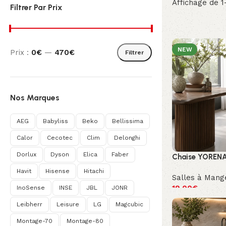
Affichage de 1
Filtrer Par Prix
NEW
Prix :
0€
—
470€
Filtrer
Nos Marques
AEG
Babyliss
Beko
Bellissima
Calor
Cecotec
Clim
Delonghi
Dorlux
Dyson
Elica
Faber
Chaise YOREN
Havit
Hisense
Hitachi
Salles à Mang
19.00
€
InoSense
INSE
JBL
JONR
Leibherr
Leisure
LG
Magcubic
Montage-70
Montage-80