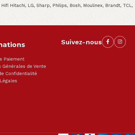
- Hifi Hitachi, LG, Sharp, Philips, Bosh, Moulinex, Brandt, TCL,
Suivez-nous
mations
e Paiement
s Générales de Vente
de Confidentialité
 Légales