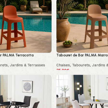
ar PALMA Terracotta
Tabouret de Bar PALMA Marro
rets
,
Jardins & Terrasses
Chaises
,
Tabourets
,
Jardins 
35.00
€