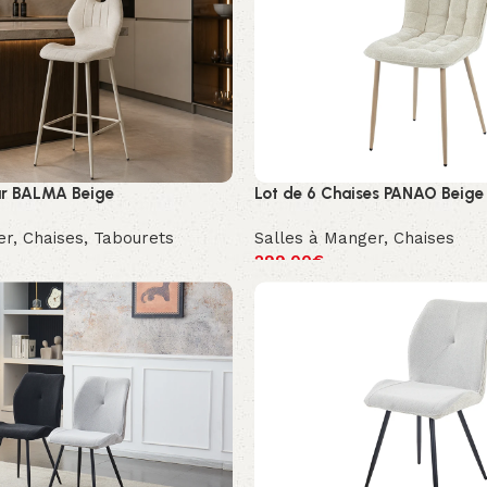
ar BALMA Beige
Lot de 6 Chaises PANAO Beige
er
,
Chaises
,
Tabourets
Salles à Manger
,
Chaises
299.00
€