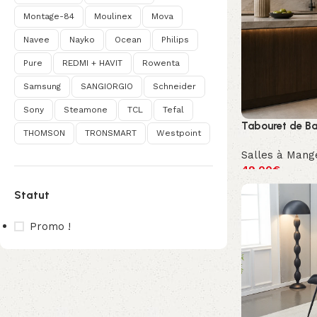
Montage-84
Moulinex
Mova
Navee
Nayko
Ocean
Philips
Pure
REDMI + HAVIT
Rowenta
Samsung
SANGIORGIO
Schneider
Sony
Steamone
TCL
Tefal
Tabouret de B
THOMSON
TRONSMART
Westpoint
Salles à Mang
49.00
€
Statut
Promo !