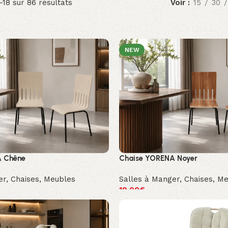
–18 sur 86 résultats
Voir
15
30
NEW
A Chêne
Chaise YORENA Noyer
er
,
Chaises
,
Meubles
Salles à Manger
,
Chaises
,
Me
19.00
€