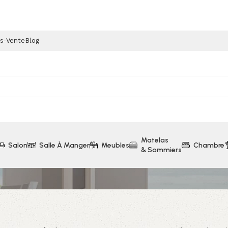
ès-Vente
Blog
Matelas
Salon
Salle À Manger
Meubles
Chambre
& Sommiers