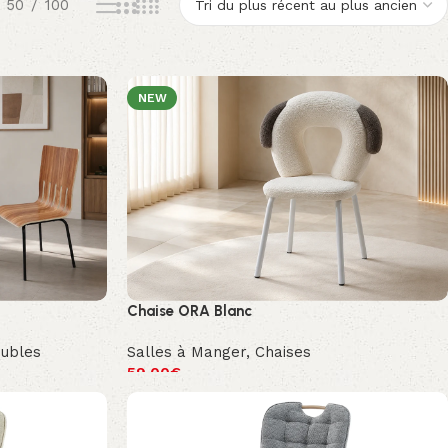
50
100
NEW
Chaise ORA Blanc
ubles
Salles à Manger
,
Chaises
59.00
€