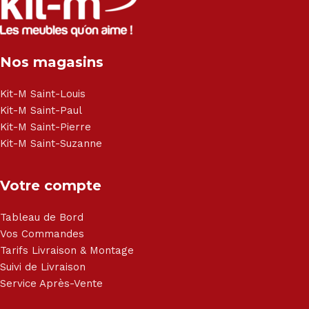
Électroménager - Télévision led - Réfrigérateur -
Congélateur - Cuisson - Cuisinière et hotte - Petits meubles
- Matelas - Hifi Hitachi, LG, Sharp, Philips, Bosh, Moulinex,
Brandt, TCL, Panasonic, Samsung, Toshiba, Hisense, Grundig,
Nos magasins
Haier, Sony, Cecotec, Westpoint, Dyson.
Kit-M Saint-Louis
Kit-M Saint-Paul
Kit-M Saint-Pierre
Kit-M Saint-Suzanne
Votre compte
Tableau de Bord
Vos Commandes
Tarifs Livraison & Montage
Suivi de Livraison
Service Après-Vente