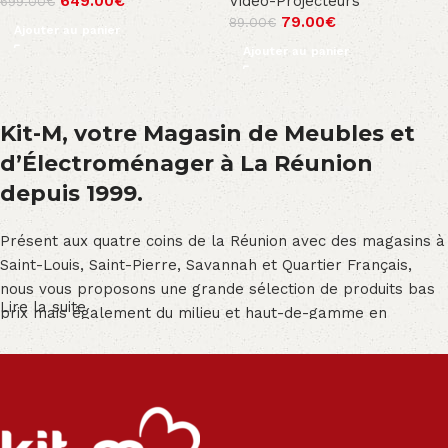
649.00
€
Vidéo-Projecteurs
699.00
€
79.00
€
89.00
€
Ajouter au panier
Ajouter au panier
Kit-M, votre Magasin de Meubles et
d’Électroménager à La Réunion
depuis 1999.
Présent aux quatre coins de la Réunion avec des magasins à
Saint-Louis, Saint-Pierre, Savannah et Quartier Français,
nous vous proposons une grande sélection de produits bas
Lire la suite
prix mais également du milieu et haut-de-gamme en
exclusivité :
Salon angle - Salon convertible - Salon relax - Canapé -
Canapé lit - Cuisine sur-mesure - Fauteuil - Armoire - Table
et chaise - Meuble de salle de bain - Literie - Lit - Bureau -