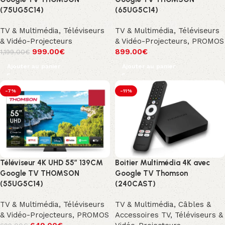
(75UG5C14)
(65UG5C14)
TV & Multimédia
,
Téléviseurs
TV & Multimédia
,
Téléviseurs
& Vidéo-Projecteurs
& Vidéo-Projecteurs
,
PROMOS
999.00
€
899.00
€
1,199.00
€
Ajouter au panier
Ajouter au panier
-7%
-11%
Téléviseur 4K UHD 55″ 139CM
Boitier Multimédia 4K avec
Google TV THOMSON
Google TV Thomson
(55UG5C14)
(240CAST)
TV & Multimédia
,
Téléviseurs
TV & Multimédia
,
Câbles &
& Vidéo-Projecteurs
,
PROMOS
Accessoires TV
,
Téléviseurs &