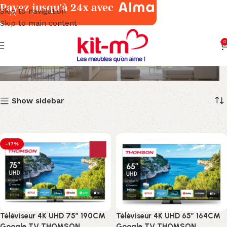
Payez jusqu'à 24x avec
Skip to navigation
Skip to main content
0
THOMSON
Show sidebar
-17%
Téléviseur 4K UHD 75″ 190CM
Téléviseur 4K UHD 65″ 164CM
Google TV THOMSON
Google TV THOMSON