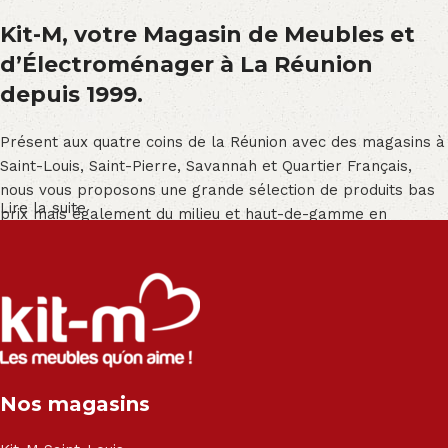
Kit-M, votre Magasin de Meubles et
d’Électroménager à La Réunion
depuis 1999.
Présent aux quatre coins de la Réunion avec des magasins à
Saint-Louis, Saint-Pierre, Savannah et Quartier Français,
nous vous proposons une grande sélection de produits bas
Lire la suite
prix mais également du milieu et haut-de-gamme en
exclusivité :
Salon angle - Salon convertible - Salon relax - Canapé -
Canapé lit - Cuisine sur-mesure - Fauteuil - Armoire - Table
et chaise - Meuble de salle de bain - Literie - Lit - Bureau -
Électroménager - Télévision led - Réfrigérateur -
Congélateur - Cuisson - Cuisinière et hotte - Petits meubles
Nos magasins
- Matelas - Hifi Hitachi, LG, Sharp, Philips, Bosh, Moulinex,
Brandt, TCL, Panasonic, Samsung, Toshiba, Hisense, Grundig,