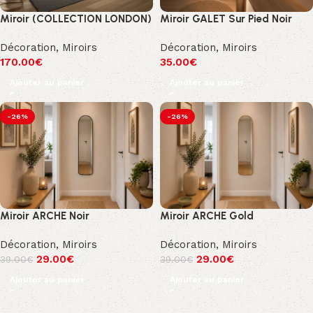
Miroir (COLLECTION LONDON)
Miroir GALET Sur Pied Noir
Décoration
,
Miroirs
Décoration
,
Miroirs
170.00
€
35.00
€
Ajouter au panier
Ajouter au panier
-26%
-26%
Miroir ARCHE Noir
Miroir ARCHE Gold
Décoration
,
Miroirs
Décoration
,
Miroirs
29.00
€
29.00
€
39.00
€
39.00
€
Ajouter au panier
Ajouter au panier