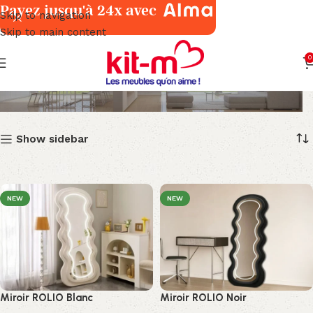
Payez jusqu'à 24x avec
Skip to navigation
Skip to main content
0
Miroirs
Show sidebar
NEW
NEW
Miroir ROLIO Blanc
Miroir ROLIO Noir