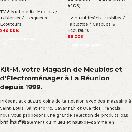
64GB)
TV & Multimédia
,
Mobiles /
Tablettes / Casques &
TV & Multimédia
,
Mobiles /
Écouteurs
Tablettes / Casques &
249.00
€
Écouteurs
99.00
€
Ajouter au panier
Ajouter au panier
Kit-M, votre Magasin de Meubles et
d’Électroménager à La Réunion
depuis 1999.
Présent aux quatre coins de la Réunion avec des magasins à
Saint-Louis, Saint-Pierre, Savannah et Quartier Français,
nous vous proposons une grande sélection de produits bas
Lire la suite
prix mais également du milieu et haut-de-gamme en
exclusivité :