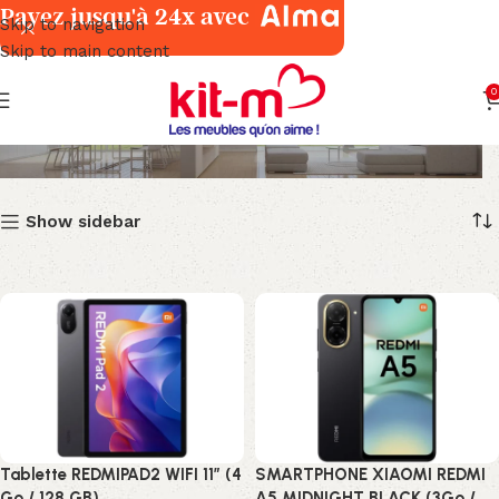
Payez jusqu'à 24x avec
Skip to navigation
Skip to main content
0
REDMI
Show sidebar
Tablette REDMIPAD2 WIFI 11″ (4
SMARTPHONE XIAOMI REDMI
Go / 128 GB)
A5 MIDNIGHT BLACK (3Go /