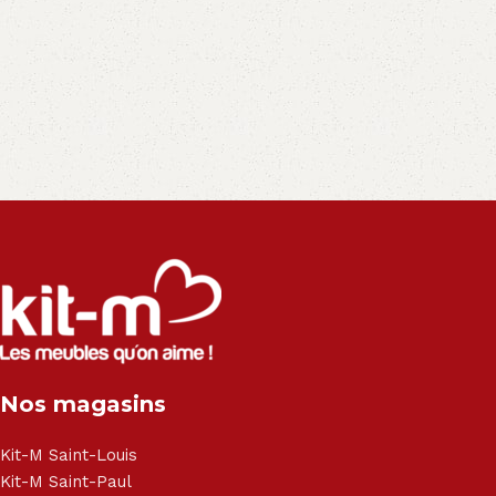
Salon angle - Salon convertible - Salon relax - Canapé -
Canapé lit - Cuisine sur-mesure - Fauteuil - Armoire - Table
et chaise - Meuble de salle de bain - Literie - Lit - Bureau -
Électroménager - Télévision led - Réfrigérateur -
Congélateur - Cuisson - Cuisinière et hotte - Petits meubles
- Matelas - Hifi Hitachi, LG, Sharp, Philips, Bosh, Moulinex,
Brandt, TCL, Panasonic, Samsung, Toshiba, Hisense, Grundig,
Haier, Sony, Cecotec, Westpoint, Dyson.
Nos magasins
Kit-M Saint-Louis
Kit-M Saint-Paul