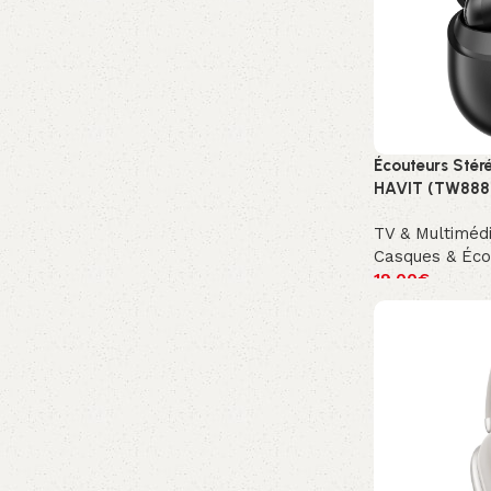
Écouteurs Stéré
HAVIT (TW888 
TV & Multiméd
Casques & Éco
19.00
€