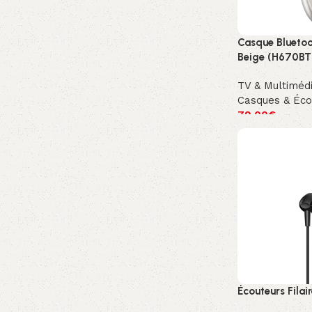
Casque Bluetoo
Beige (H670BT
TV & Multiméd
Casques & Éco
79.00
€
Écouteurs Filai