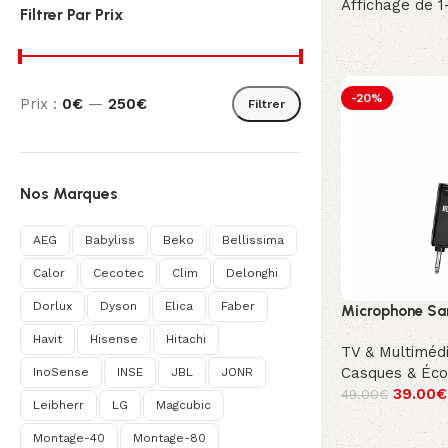
Affichage de 1
Filtrer Par Prix
-20%
Prix :
0€
—
250€
Filtrer
Nos Marques
AEG
Babyliss
Beko
Bellissima
Calor
Cecotec
Clim
Delonghi
Dorlux
Dyson
Elica
Faber
Microphone San
Havit
Hisense
Hitachi
TV & Multiméd
Casques & Éco
InoSense
INSE
JBL
JONR
39.00
€
49.00
€
Leibherr
LG
Magcubic
Montage-40
Montage-80