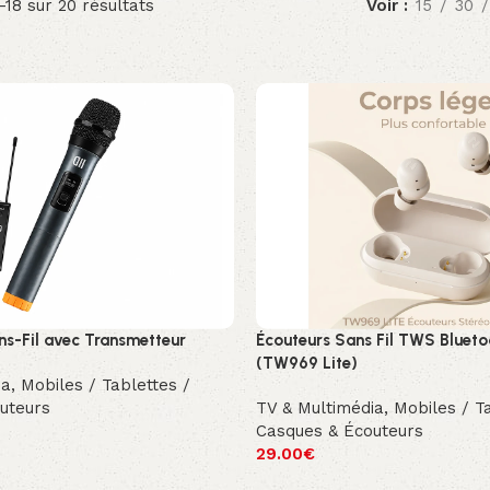
–18 sur 20 résultats
Voir
15
30
s-Fil avec Transmetteur
Écouteurs Sans Fil TWS Bluet
(TW969 Lite)
ia
,
Mobiles / Tablettes /
uteurs
TV & Multimédia
,
Mobiles / T
Casques & Écouteurs
29.00
€