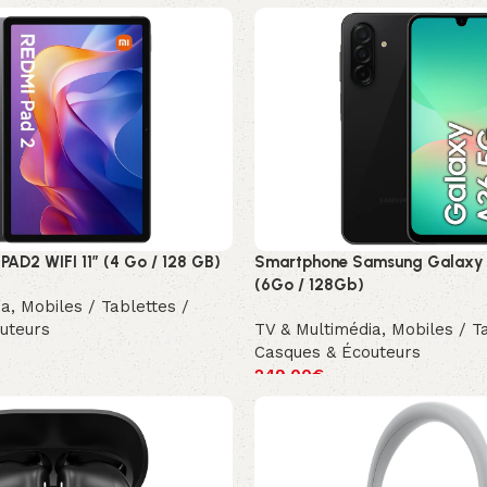
PAD2 WIFI 11″ (4 Go / 128 GB)
Smartphone Samsung Galaxy 
(6Go / 128Gb)
ia
,
Mobiles / Tablettes /
uteurs
TV & Multimédia
,
Mobiles / T
Casques & Écouteurs
249.00
€