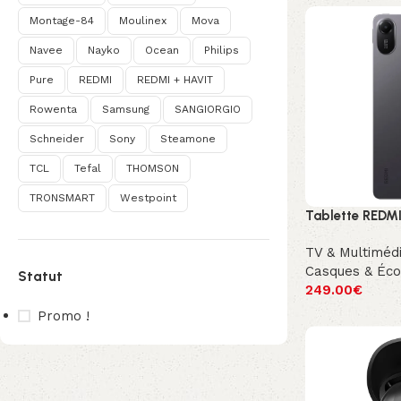
Montage-84
Moulinex
Mova
Navee
Nayko
Ocean
Philips
Pure
REDMI
REDMI + HAVIT
Rowenta
Samsung
SANGIORGIO
Schneider
Sony
Steamone
TCL
Tefal
THOMSON
TRONSMART
Westpoint
Tablette REDMI
TV & Multiméd
Casques & Éco
Statut
249.00
€
Promo !