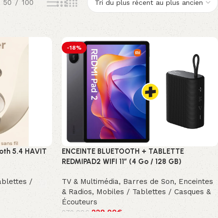
50
100
-18%
ooth 5.4 HAVIT
ENCEINTE BLUETOOTH + TABLETTE
REDMIPAD2 WIFI 11″ (4 Go / 128 GB)
ablettes /
TV & Multimédia
,
Barres de Son, Enceintes
& Radios
,
Mobiles / Tablettes / Casques &
Écouteurs
229.00
€
279.00
€