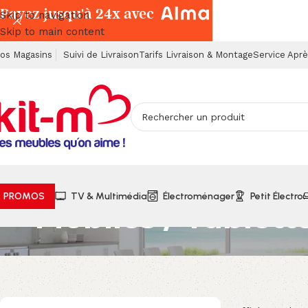
Payez jusqu'à 24x avec
Skip to navigation
Skip to main content
os Magasins
Suivi de Livraison
Tarifs Livraison & Montage
Service Apr
PROMOS
TV & Multimédia
Électroménager
Petit Électro
Mobiles / Tablett