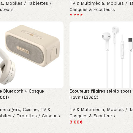
ia
,
Mobiles / Tablettes /
TV & Multimédia
,
Mobiles / T
uteurs
Casques & Écouteurs
9.00
€
te Bluetooth + Casque
Écouteurs filaires stéréo spor
001)
Havit (E336C)
oménagers
,
Cuisine
,
TV &
TV & Multimédia
,
Mobiles / T
biles / Tablettes / Casques
Casques & Écouteurs
9.00
€