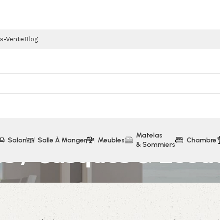
ès-Vente
Blog
Matelas
Salon
Salle À Manger
Meubles
Chambre
& Sommiers
es / Casques & Écou