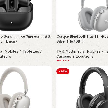
o Sans Fil True Wireless (TWS)
Casque Bluetooth Havit HI-RE
LITE noir)
Silver (H670BT)
ia
,
Mobiles / Tablettes /
TV & Multimédia
,
Mobiles / T
uteurs
Casques & Écouteurs
79.00
€
-34%