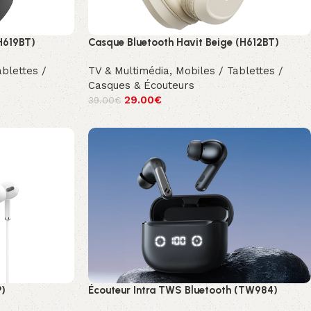
H619BT)
Casque Bluetooth Havit Beige (H612BT)
ablettes /
TV & Multimédia
,
Mobiles / Tablettes /
Casques & Écouteurs
29.00
€
39.00
€
P)
Écouteur Intra TWS Bluetooth (TW984)