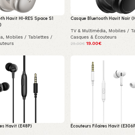
th Havit HI-RES Space S1
Casque Bluetooth Havit Noir (
)
TV & Multimédia
,
Mobiles / T
ia
,
Mobiles / Tablettes /
Casques & Écouteurs
uteurs
19.00
€
29.00
€
res Havit (E48P)
Écouteurs Filaires Havit (E306