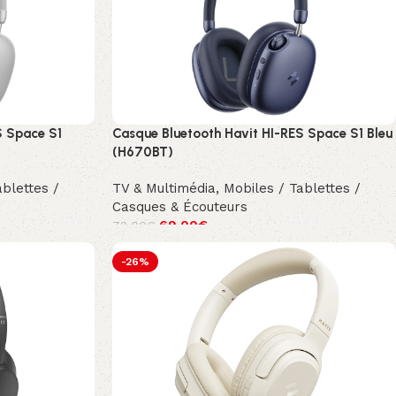
S Space S1
Casque Bluetooth Havit HI-RES Space S1 Bleu
(H670BT)
ablettes /
TV & Multimédia
,
Mobiles / Tablettes /
Casques & Écouteurs
69.00
€
79.00
€
-26%