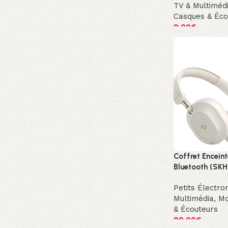
TV & Multiméd
Casques & Éco
9.00
€
Coffret Encein
Bluetooth (SKH
Petits Électr
Multimédia
,
Mo
& Écouteurs
99.00
€