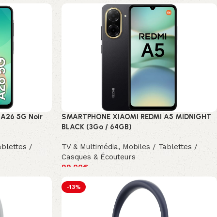
A26 5G Noir
SMARTPHONE XIAOMI REDMI A5 MIDNIGHT
BLACK (3Go / 64GB)
ablettes /
TV & Multimédia
,
Mobiles / Tablettes /
Casques & Écouteurs
99.00
€
-13%