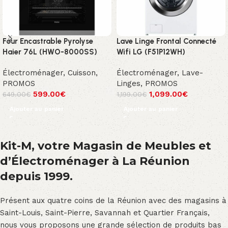
Four Encastrable Pyrolyse
Lave Linge Frontal Connecté
Haier 76L (HWO-8000SS)
Wifi LG (F51P12WH)
Électroménager
,
Cuisson
,
Électroménager
,
Lave-
PROMOS
Linges
,
PROMOS
599.00
€
1,099.00
€
649.00
€
1,199.00
€
Ajouter au panier
Ajouter au panier
Kit-M, votre Magasin de Meubles et
d’Électroménager à La Réunion
depuis 1999.
Présent aux quatre coins de la Réunion avec des magasins à
Saint-Louis, Saint-Pierre, Savannah et Quartier Français,
nous vous proposons une grande sélection de produits bas