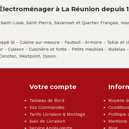
́lectroménager à La Réunion depuis 
 Saint-Louis, Saint-Pierre, Savannah et Quartier Français, n
pé lit - Cuisine sur-mesure - Fauteuil - Armoire - Table et ch
teur - Cuisson - Cuisinière et hotte - Petits meubles - Matelas 
 Cecotec, Westpoint, Dyson.
Votre compte
Infor
Tableau de Bord
Moyens d
Vos Commandes
Condition
Tarifs Livraison & Montage
Politique 
Suivi de Livraison
Mentions
Service Après-Vente
Blog