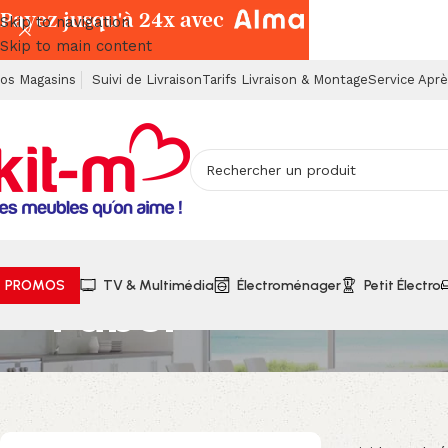
Payez jusqu'à 24x avec
Skip to navigation
Skip to main content
os Magasins
Suivi de Livraison
Tarifs Livraison & Montage
Service Apr
PROMOS
TV & Multimédia
Électroménager
Petit Électro
Faber