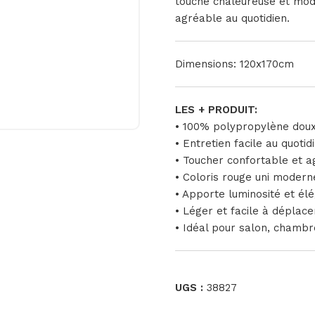
touche chaleureuse et mode
agréable au quotidien.
Dimensions: 120x170cm
LES + PRODUIT:
• 100% polypropylène doux
• Entretien facile au quotid
• Toucher confortable et 
• Coloris rouge uni modern
• Apporte luminosité et él
• Léger et facile à déplace
• Idéal pour salon, chamb
UGS :
38827