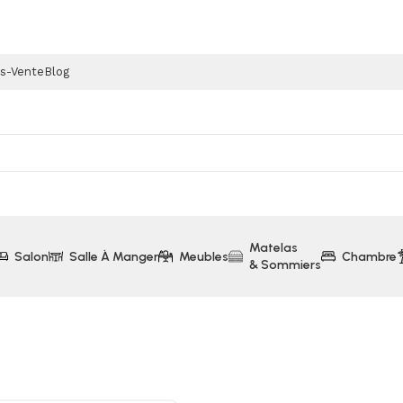
ès-Vente
Blog
Matelas
Salon
Salle À Manger
Meubles
Chambre
& Sommiers
0 cm