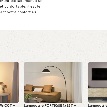
vient parfaitement à un
t confortable, il est le
rant votre confort au
2W CCT –
Lampadaire PORTIQUE 1xE27 –
Lampadair