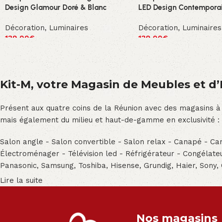
Design Glamour Doré & Blanc
LED Design Contemporai
Décoration
,
Luminaires
Décoration
,
Luminaires
139.00
€
139.00
€
Kit-M, votre Magasin de Meubles et d’E
Présent aux quatre coins de la Réunion avec des magasins à
mais également du milieu et haut-de-gamme en exclusivité :
Salon angle - Salon convertible - Salon relax - Canapé - Cana
Électroménager - Télévision led - Réfrigérateur - Congéla
Panasonic, Samsung, Toshiba, Hisense, Grundig, Haier, Sony,
Lire la suite
Nos magasins