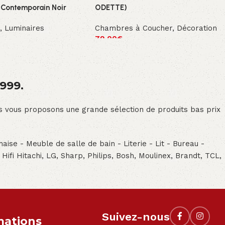
 Contemporain Noir
ODETTE)
n
,
Luminaires
Chambres à Coucher
,
Décoration
79.00
€
1999.
ous vous proposons une grande sélection de produits bas prix
aise - Meuble de salle de bain - Literie - Lit - Bureau -
- Hifi Hitachi, LG, Sharp, Philips, Bosh, Moulinex, Brandt, TCL,
Suivez-nous
mations