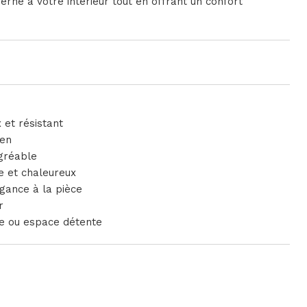
rne à votre intérieur tout en offrant un confort
 et résistant
ien
agréable
e et chaleureux
égance à la pièce
r
re ou espace détente