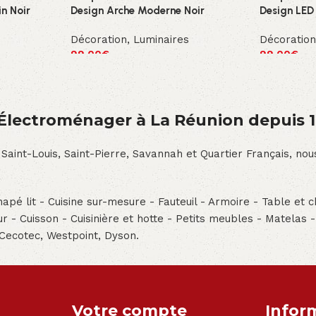
n Noir
Design Arche Moderne Noir
Design LED
Décoration
,
Luminaires
Décoratio
99.00
€
99.00
€
́lectroménager à La Réunion depuis 
 Saint-Louis, Saint-Pierre, Savannah et Quartier Français, n
pé lit - Cuisine sur-mesure - Fauteuil - Armoire - Table et ch
teur - Cuisson - Cuisinière et hotte - Petits meubles - Matelas 
 Cecotec, Westpoint, Dyson.
Votre compte
Infor