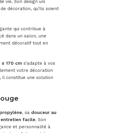
e vie. Son design uni
e décoration, qu’ils soient
ante qui contribue à
acé dans un salon, une
ment décoratif tout en
0 x 170 cm
s’adapte à vos
lement votre décoration
, il constitue une solution
Rouge
propylène
, sa
douceur au
n
entretien facile
. Son
gance et personnalité à