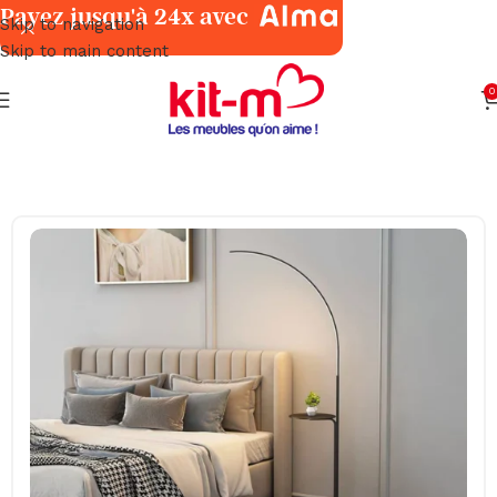
Payez jusqu'à 24x avec
Skip to navigation
Skip to main content
0
Accueil
Décoration
Luminaires