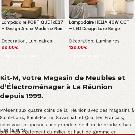
Lampadaire PORTIQUE 1xE27
Lampadaire HELIA 40W CCT
– Design Arche Moderne Noir
– LED Design Luxe Beige
Décoration
,
Luminaires
Décoration
,
Luminaires
99.00
€
129.00
€
Ajouter au panier
Ajouter au panier
Kit-M, votre Magasin de Meubles et
d’Électroménager à La Réunion
depuis 1999.
Présent aux quatre coins de la Réunion avec des magasins à
Saint-Louis, Saint-Pierre, Savannah et Quartier Français,
nous vous proposons une grande sélection de produits bas
Lire la suite
prix mais également du milieu et haut-de-gamme en