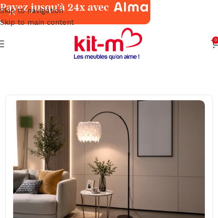
Payez jusqu'à 24x avec
Skip to navigation
Skip to main content
0
Accueil
Décoration
Luminaires