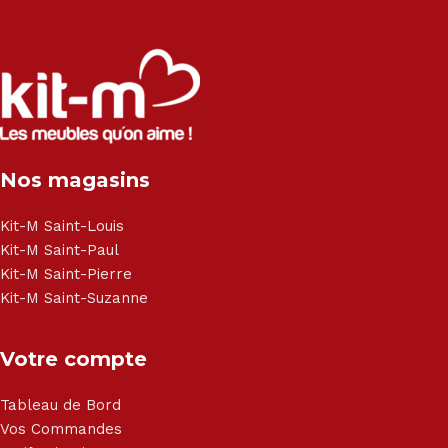
exclusivité :
Salon angle - Salon convertible - Salon relax - Canapé -
Canapé lit - Cuisine sur-mesure - Fauteuil - Armoire - Table
et chaise - Meuble de salle de bain - Literie - Lit - Bureau -
Électroménager - Télévision led - Réfrigérateur -
Congélateur - Cuisson - Cuisinière et hotte - Petits meubles
Nos magasins
- Matelas - Hifi Hitachi, LG, Sharp, Philips, Bosh, Moulinex,
Brandt, TCL, Panasonic, Samsung, Toshiba, Hisense, Grundig,
Haier, Sony, Cecotec, Westpoint, Dyson.
Kit-M Saint-Louis
Kit-M Saint-Paul
Kit-M Saint-Pierre
Kit-M Saint-Suzanne
Votre compte
Tableau de Bord
Vos Commandes