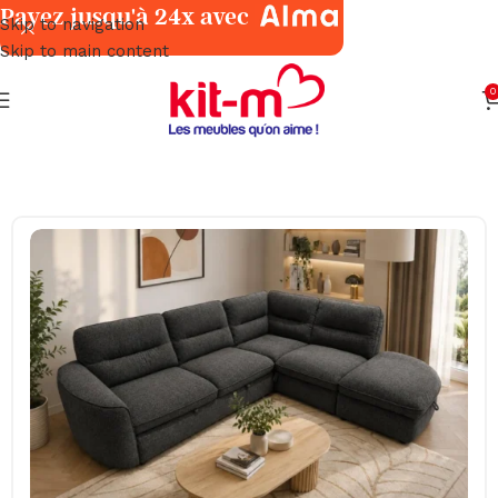
Payez jusqu'à 24x avec
Skip to navigation
Skip to main content
0
Accueil
Salons & Fauteuils
Angles