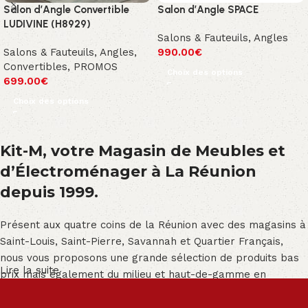
Salon d’Angle Convertible
Salon d’Angle SPACE
LUDIVINE (H8929)
Salons & Fauteuils
,
Angles
Salons & Fauteuils
,
Angles
,
990.00
€
Convertibles
,
PROMOS
Choix des options
699.00
€
Choix des options
Kit-M, votre Magasin de Meubles et
d’Électroménager à La Réunion
depuis 1999.
Présent aux quatre coins de la Réunion avec des magasins à
Saint-Louis, Saint-Pierre, Savannah et Quartier Français,
nous vous proposons une grande sélection de produits bas
Lire la suite
prix mais également du milieu et haut-de-gamme en
exclusivité :