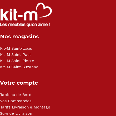
Salon angle - Salon convertible - Salon relax - Canapé -
Canapé lit - Cuisine sur-mesure - Fauteuil - Armoire - Table
et chaise - Meuble de salle de bain - Literie - Lit - Bureau -
Électroménager - Télévision led - Réfrigérateur -
Congélateur - Cuisson - Cuisinière et hotte - Petits meubles
Nos magasins
- Matelas - Hifi Hitachi, LG, Sharp, Philips, Bosh, Moulinex,
Brandt, TCL, Panasonic, Samsung, Toshiba, Hisense, Grundig,
Haier, Sony, Cecotec, Westpoint, Dyson.
Kit-M Saint-Louis
Kit-M Saint-Paul
Kit-M Saint-Pierre
Kit-M Saint-Suzanne
Votre compte
Tableau de Bord
Vos Commandes
Tarifs Livraison & Montage
Suivi de Livraison