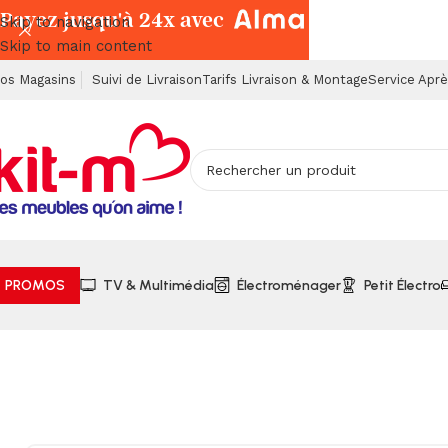
Payez jusqu'à 24x avec
Skip to navigation
Skip to main content
os Magasins
Suivi de Livraison
Tarifs Livraison & Montage
Service Apr
PROMOS
TV & Multimédia
Électroménager
Petit Électro
Accueil
Salons & Fauteuils
Fauteuils, Tabourets & Poufs
Fa