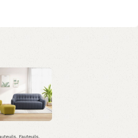
auteuils
,
Fauteuils,