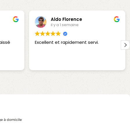
Aldo Florence
il y a 1 semaine
Excellent et rapidement servi.
Cet u
une é