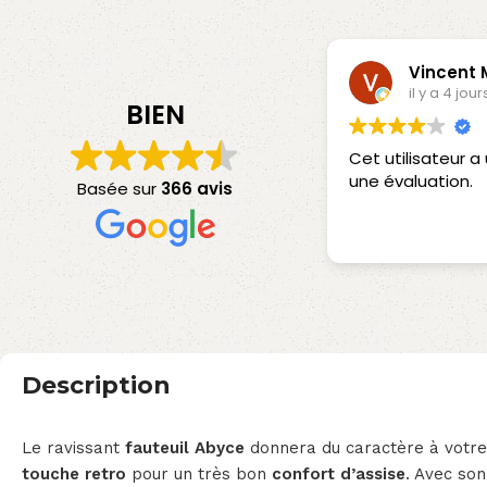
Vincent MARQU
il y a 4 jours
BIEN
Cet utilisateur a unique
une évaluation.
Basée sur
366 avis
Description
Le ravissant
fauteuil Abyce
donnera du caractère à votre
touche retro
pour un très bon
confort d’assise
. Avec so