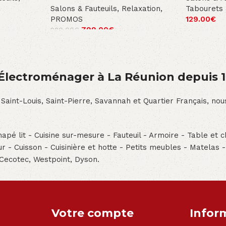
Salons & Fauteuils
,
Relaxation
,
Tabourets 
PROMOS
129.00
€
799.00
€
990.00
€
́lectroménager à La Réunion depuis 
 Saint-Louis, Saint-Pierre, Savannah et Quartier Français, n
pé lit - Cuisine sur-mesure - Fauteuil - Armoire - Table et ch
teur - Cuisson - Cuisinière et hotte - Petits meubles - Matelas 
 Cecotec, Westpoint, Dyson.
Votre compte
Infor