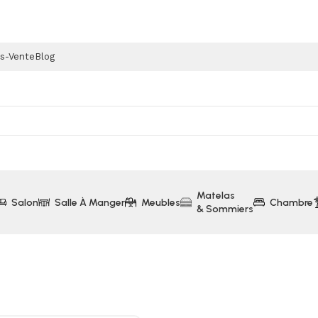
ès-Vente
Blog
Matelas
Salon
Salle À Manger
Meubles
Chambre
& Sommiers
uteuil Abyce