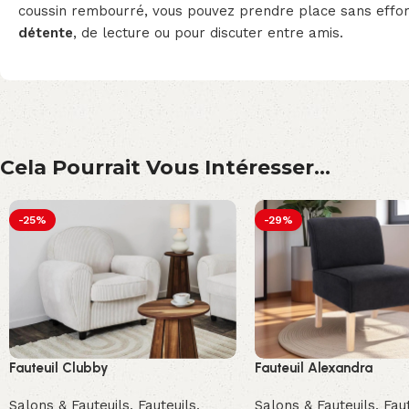
coussin rembourré, vous pouvez prendre place sans effo
détente
, de lecture ou pour discuter entre amis.
Cela Pourrait Vous Intéresser...
-25%
-29%
Fauteuil Clubby
Fauteuil Alexandra
Salons & Fauteuils
,
Fauteuils,
Salons & Fauteuils
,
Faut