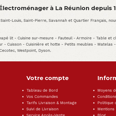
́lectroménager à La Réunion depuis 
 Saint-Louis, Saint-Pierre, Savannah et Quartier Français, n
pé lit - Cuisine sur-mesure - Fauteuil - Armoire - Table et ch
teur - Cuisson - Cuisinière et hotte - Petits meubles - Matelas 
 Cecotec, Westpoint, Dyson.
Votre compte
Infor
Tableau de Bord
Moyens d
Vos Commandes
Condition
Tarifs Livraison & Montage
Politique 
Suivi de Livraison
Mentions
Service Après-Vente
Blog