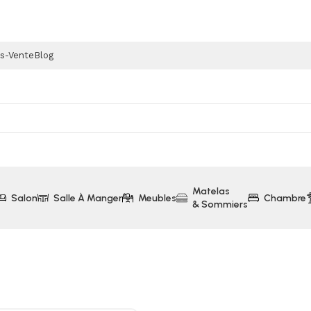
ès-Vente
Blog
Matelas
Salon
Salle À Manger
Meubles
Chambre
& Sommiers
ertible Microfibre Gris Oliver