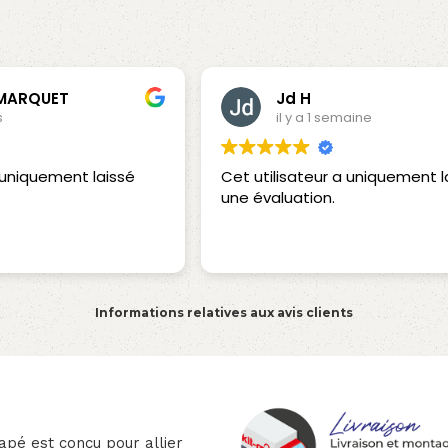
 MARQUET
Jd H
s
il y a 1 semaine
a uniquement laissé
Cet utilisateur a uniquement l
une évaluation.
Informations relatives aux avis clients
apé est conçu pour allier