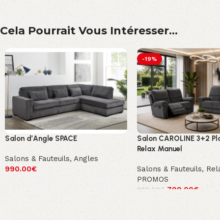
Cela Pourrait Vous Intéresser...
-19%
Salon d’Angle SPACE
Salon CAROLINE 3+2 Pl
Relax Manuel
Salons & Fauteuils
,
Angles
990.00
€
Salons & Fauteuils
,
Rel
PROMOS
799.00
€
990.00
€