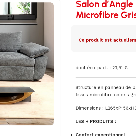
Salon d’Angle 
Microfibre Gri
Ce produit est actuellem
dont éco-part. : 23,51 €
Structure en panneau de p
tissus microfibre coloris gri
Dimensions : L265xP156x
LES + PRODUITS :
Confort exceptionnel