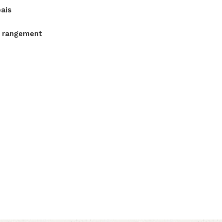
pais
e rangement