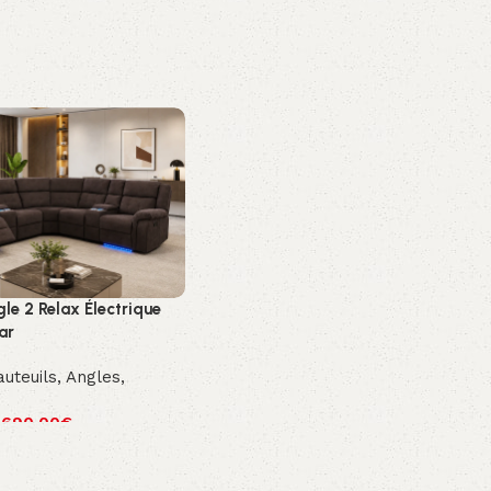
le 2 Relax Électrique
ar
auteuils
,
Angles
,
,690.00
€