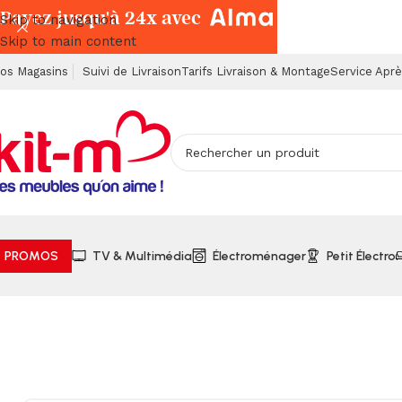
Payez jusqu'à 24x avec
Skip to navigation
Skip to main content
os Magasins
Suivi de Livraison
Tarifs Livraison & Montage
Service Apr
PROMOS
TV & Multimédia
Électroménager
Petit Électro
Accueil
Salons & Fauteuils
Convertibles
Salon d’Angle Conv