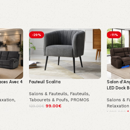
-29%
-11%
aces Avec 4
Fauteuil Scalita
Salon d’Ang
LED Dock B
Salons & Fauteuils
,
Fauteuils,
axation
,
Tabourets & Poufs
,
PROMOS
Salons & F
99.00
€
Relaxation
139.00
€
1
1,890.00
€