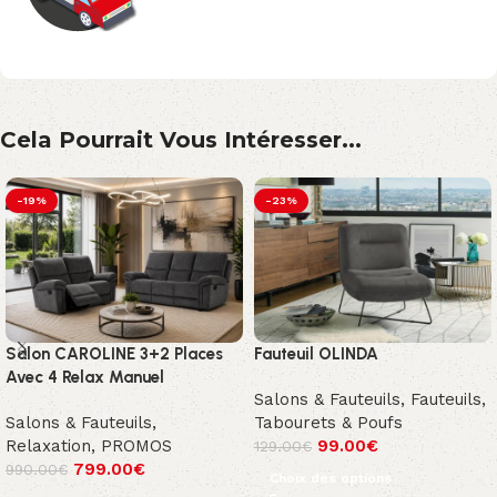
Cela Pourrait Vous Intéresser...
-19%
-23%
Salon CAROLINE 3+2 Places
Fauteuil OLINDA
Avec 4 Relax Manuel
Salons & Fauteuils
,
Fauteuils,
Salons & Fauteuils
,
Tabourets & Poufs
Relaxation
,
PROMOS
99.00
€
129.00
€
799.00
€
990.00
€
Choix des options