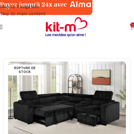
Payez jusqu'à 24x avec
Skip to navigation
Skip to main content
0
Accueil
Salons & Fauteuils
Angles
RUPTURE DE
STOCK