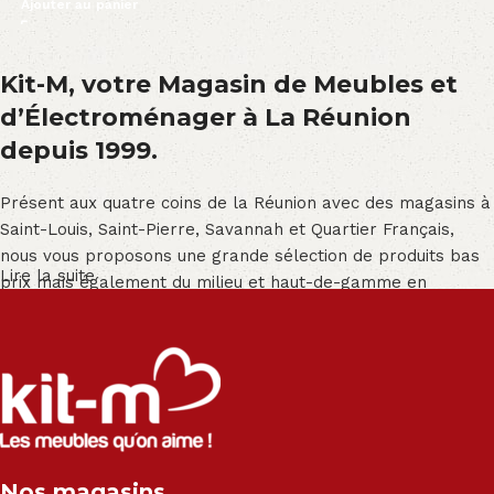
Ajouter au panier
Kit-M, votre Magasin de Meubles et
d’Électroménager à La Réunion
depuis 1999.
Présent aux quatre coins de la Réunion avec des magasins à
Saint-Louis, Saint-Pierre, Savannah et Quartier Français,
nous vous proposons une grande sélection de produits bas
Lire la suite
prix mais également du milieu et haut-de-gamme en
exclusivité :
Salon angle - Salon convertible - Salon relax - Canapé -
Canapé lit - Cuisine sur-mesure - Fauteuil - Armoire - Table
et chaise - Meuble de salle de bain - Literie - Lit - Bureau -
Électroménager - Télévision led - Réfrigérateur -
Congélateur - Cuisson - Cuisinière et hotte - Petits meubles
Nos magasins
- Matelas - Hifi Hitachi, LG, Sharp, Philips, Bosh, Moulinex,