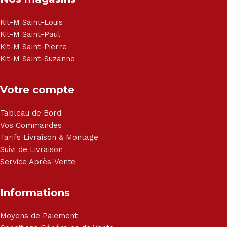
Brandt, TCL, Panasonic, Samsung, Toshiba, Hisense, Grundig,
Haier, Sony, Cecotec, Westpoint, Dyson.
Kit-M Saint-Louis
Kit-M Saint-Paul
Kit-M Saint-Pierre
Kit-M Saint-Suzanne
Votre compte
Tableau de Bord
Vos Commandes
Tarifs Livraison & Montage
Suivi de Livraison
Service Après-Vente
Informations
Moyens de Paiement