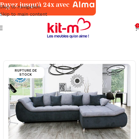
Payez jusqu'à 24x avec
Skip to navigation
Skip to main content
0
Accueil
Salons & Fauteuils
Angles
RUPTURE DE
STOCK