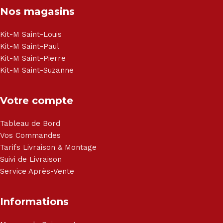
Nos magasins
- Matelas - Hifi Hitachi, LG, Sharp, Philips, Bosh, Moulinex,
Brandt, TCL, Panasonic, Samsung, Toshiba, Hisense, Grundig,
Haier, Sony, Cecotec, Westpoint, Dyson.
Kit-M Saint-Louis
Kit-M Saint-Paul
Kit-M Saint-Pierre
Kit-M Saint-Suzanne
Votre compte
Tableau de Bord
Vos Commandes
Tarifs Livraison & Montage
Suivi de Livraison
Service Après-Vente
Informations