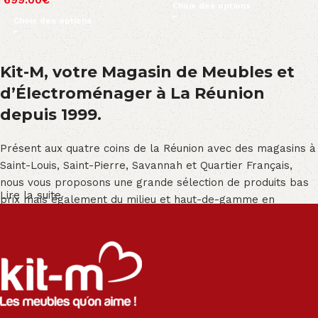
Choix des options
Choix des options
Kit-M, votre Magasin de Meubles et
d’Électroménager à La Réunion
depuis 1999.
Présent aux quatre coins de la Réunion avec des magasins à
Saint-Louis, Saint-Pierre, Savannah et Quartier Français,
nous vous proposons une grande sélection de produits bas
Lire la suite
prix mais également du milieu et haut-de-gamme en
exclusivité :
Salon angle - Salon convertible - Salon relax - Canapé -
Canapé lit - Cuisine sur-mesure - Fauteuil - Armoire - Table
et chaise - Meuble de salle de bain - Literie - Lit - Bureau -
Électroménager - Télévision led - Réfrigérateur -
Congélateur - Cuisson - Cuisinière et hotte - Petits meubles