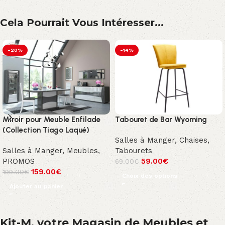
Cela Pourrait Vous Intéresser...
-20%
-14%
Miroir pour Meuble Enfilade
Tabouret de Bar Wyoming
(Collection Tiago Laqué)
Salles à Manger
,
Chaises
,
Salles à Manger
,
Meubles
,
Tabourets
PROMOS
59.00
€
69.00
€
159.00
€
199.00
€
Choix des options
Ajouter au panier
Kit-M, votre Magasin de Meubles et