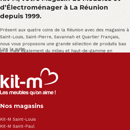
d’Électroménager à La Réunion
depuis 1999.
Présent aux quatre coins de la Réunion avec des magasins à
Saint-Louis, Saint-Pierre, Savannah et Quartier Français,
nous vous proposons une grande sélection de produits bas
Lire la suite
prix mais également du milieu et haut-de-gamme en
exclusivité :
Salon angle - Salon convertible - Salon relax - Canapé -
Canapé lit - Cuisine sur-mesure - Fauteuil - Armoire - Table
et chaise - Meuble de salle de bain - Literie - Lit - Bureau -
Électroménager - Télévision led - Réfrigérateur -
Congélateur - Cuisson - Cuisinière et hotte - Petits meubles
Nos magasins
- Matelas - Hifi Hitachi, LG, Sharp, Philips, Bosh, Moulinex,
Brandt, TCL, Panasonic, Samsung, Toshiba, Hisense, Grundig,
Haier, Sony, Cecotec, Westpoint, Dyson.
Kit-M Saint-Louis
Kit-M Saint-Paul