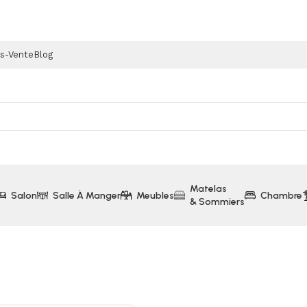
ès-Vente
Blog
Matelas
Salon
Salle À Manger
Meubles
Chambre
& Sommiers
ection Kronos)