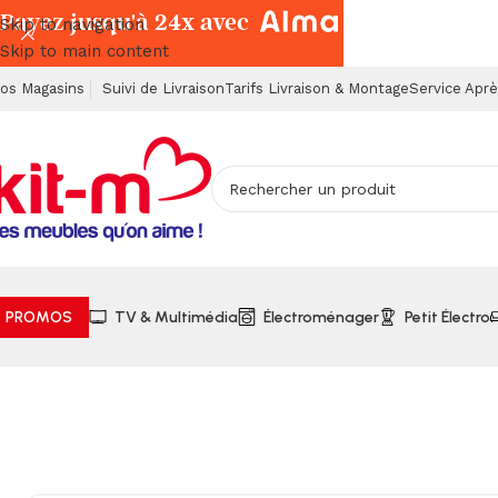
Payez jusqu'à 24x avec
Skip to navigation
Skip to main content
os Magasins
Suivi de Livraison
Tarifs Livraison & Montage
Service Apr
PROMOS
TV & Multimédia
Électroménager
Petit Électro
Accueil
Salles à Manger
Meubles
Miroir pour Buffet (Coll