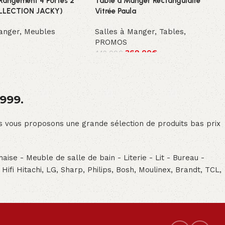
Rangement 4 Portes 2
Table à Manger Rectangulaire
OLLECTION JACKY)
Vitrée Paula
anger
,
Meubles
Salles à Manger
,
Tables
,
PROMOS
369.00
€
449.00
€
1999.
ous vous proposons une grande sélection de produits bas prix
aise - Meuble de salle de bain - Literie - Lit - Bureau -
- Hifi Hitachi, LG, Sharp, Philips, Bosh, Moulinex, Brandt, TCL,