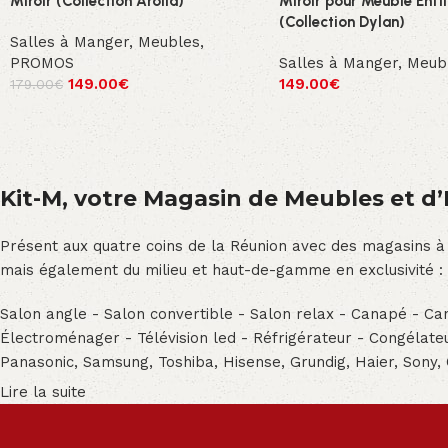
Miroir (Collection Arolla)
Miroir pour Meuble Enfi
(Collection Dylan)
Salles à Manger
,
Meubles
,
PROMOS
Salles à Manger
,
Meub
149.00
€
149.00
€
179.00
€
Kit-M, votre Magasin de Meubles et d’E
Présent aux quatre coins de la Réunion avec des magasins à
mais également du milieu et haut-de-gamme en exclusivité :
Salon angle - Salon convertible - Salon relax - Canapé - Cana
Électroménager - Télévision led - Réfrigérateur - Congéla
Panasonic, Samsung, Toshiba, Hisense, Grundig, Haier, Sony,
Lire la suite