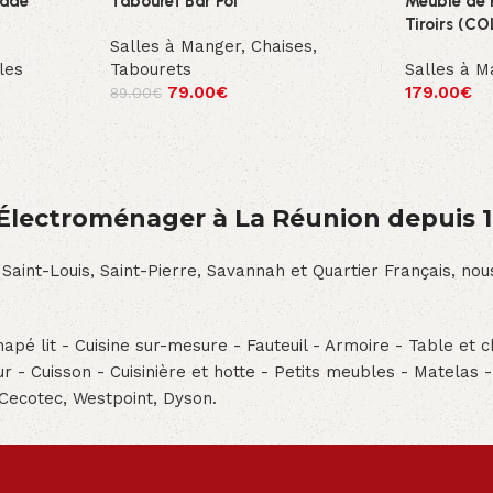
lade
Tabouret Bar Pol
Meuble de 
Tiroirs (C
Salles à Manger
,
Chaises
,
les
Tabourets
Salles à M
79.00
€
179.00
€
89.00
€
́lectroménager à La Réunion depuis 
 Saint-Louis, Saint-Pierre, Savannah et Quartier Français, n
pé lit - Cuisine sur-mesure - Fauteuil - Armoire - Table et ch
teur - Cuisson - Cuisinière et hotte - Petits meubles - Matelas 
 Cecotec, Westpoint, Dyson.