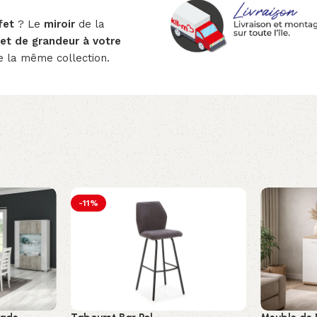
fet
? Le
miroir
de la
et de grandeur à votre
e la même collection.
-11%