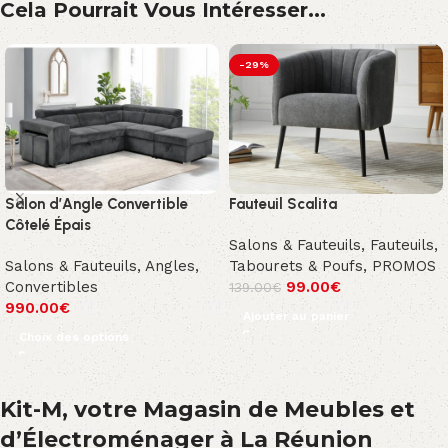
Cela Pourrait Vous Intéresser...
-29%
Salon d’Angle Convertible
Fauteuil Scalita
Côtelé Épais
Salons & Fauteuils
,
Fauteuils,
Salons & Fauteuils
,
Angles
,
Tabourets & Poufs
,
PROMOS
Convertibles
99.00
€
139.00
€
990.00
€
Ajouter au panier
Choix des options
Kit-M, votre Magasin de Meubles et
d’Électroménager à La Réunion