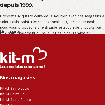
depuis 1999.
Présent aux quatre coins de la Réunion avec des magasins à
Saint-Louis, Saint-Pierre, Savannah et Quartier Français,
nous vous proposons une grande sélection de produits bas
Lire la suite
prix mais également du milieu et haut-de-gamme en
exclusivité :
Salon angle - Salon convertible - Salon relax - Canapé -
Canapé lit - Cuisine sur-mesure - Fauteuil - Armoire - Table
et chaise - Meuble de salle de bain - Literie - Lit - Bureau -
Électroménager - Télévision led - Réfrigérateur -
Congélateur - Cuisson - Cuisinière et hotte - Petits meubles
Nos magasins
- Matelas - Hifi Hitachi, LG, Sharp, Philips, Bosh, Moulinex,
Brandt, TCL, Panasonic, Samsung, Toshiba, Hisense, Grundig,
Haier, Sony, Cecotec, Westpoint, Dyson.
Kit-M Saint-Louis
Kit-M Saint-Paul
Kit-M Saint-Pierre