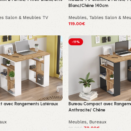
Blanc/Chêne 140cm
es Salon & Meubles TV
Meubles
,
Tables Salon & Me
119.00
€
-11%
t avec Rangements Latéraux
Bureau Compact avec Rangeme
Anthracite/ Chêne
aux
Meubles
,
Bureaux
79.00
€
89.00
€