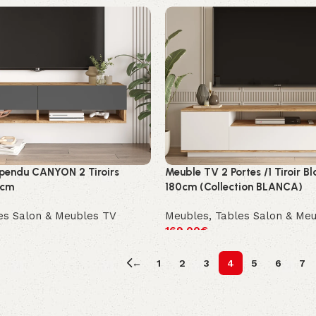
pendu CANYON 2 Tiroirs
Meuble TV 2 Portes /1 Tiroir B
0cm
180cm (Collection BLANCA)
es Salon & Meubles TV
Meubles
,
Tables Salon & Me
169.00
€
←
1
2
3
4
5
6
7