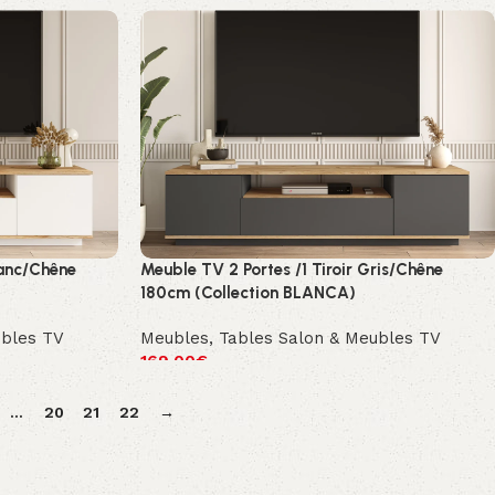
lanc/Chêne
Meuble TV 2 Portes /1 Tiroir Gris/Chêne
180cm (Collection BLANCA)
ubles TV
Meubles
,
Tables Salon & Meubles TV
169.00
€
…
20
21
22
→