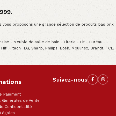
1999.
ous vous proposons une grande sélection de produits bas prix
aise - Meuble de salle de bain - Literie - Lit - Bureau -
- Hifi Hitachi, LG, Sharp, Philips, Bosh, Moulinex, Brandt, TCL,
Suivez-nous
mations
e Paiement
s Générales de Vente
de Confidentialité
 Légales