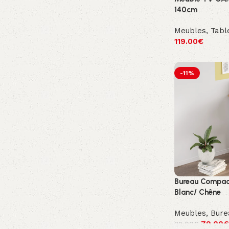
140cm
Meubles
,
Tabl
119.00
€
-11%
Bureau Compac
Blanc/ Chêne
Meubles
,
Bure
79.00
€
89.00
€