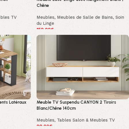
Chêne
ubles TV
Meubles
,
Meubles de Salle de Bains
,
Soin
du Linge
159.00
€
nts Latéraux
Meuble TV Suspendu CANYON 2 Tiroirs
Blanc/Chêne 140cm
Meubles
,
Tables Salon & Meubles TV
99.00
€