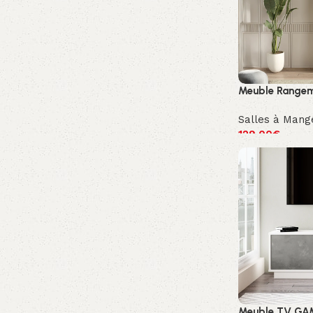
Meuble Rangeme
Salles à Mang
129.00
€
Meuble TV GAMIA