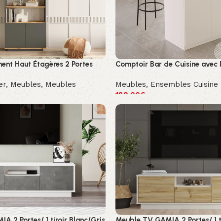
nt Haut Étagères 2 Portes
Comptoir Bar de Cuisine avec
er
,
Meubles
,
Meubles
Meubles
,
Ensembles Cuisine
189.00
€
 2 Portes/ 1 tiroir Blanc/Gris
Meuble TV GAMIA 2 Portes/ 1 t