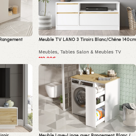
 Rangement
Meuble TV LANO 3 Tiroirs Blanc/Chêne 140cm
Meubles
,
Tables Salon & Meubles TV
119.00
€
iroir
Meuble Lave-Linge avec Rangement Blanc /