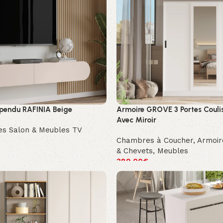
pendu RAFINIA Beige
Armoire GROVE 3 Portes Couli
Avec Miroir
es Salon & Meubles TV
Chambres à Coucher
,
Armoi
& Chevets
,
Meubles
389.00
€