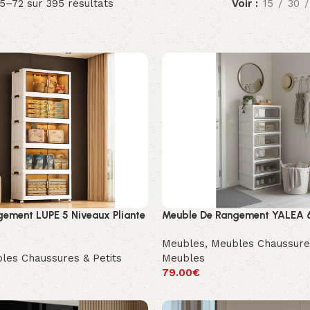
5–72 sur 395 résultats
Voir
15
30
ement LUPE 5 Niveaux Pliante
Meuble De Rangement YALEA 
Meubles
,
Meubles Chaussures
les Chaussures & Petits
Meubles
79.00
€