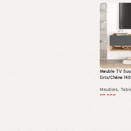
Meuble TV Sus
Gris/Chêne 14
Meubles
,
Tabl
99.00
€