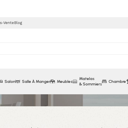
ès-Vente
Blog
Matelas
Salon
Salle À Manger
Meubles
Chambre
& Sommiers