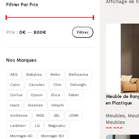
Affichage de 5
Filtrer Par Prix
Prix :
0€
—
800€
Filtrer
Nos Marques
AEG
Babyliss
Beko
Bellissima
Calor
Cecotec
Clim
Delonghi
Dorlux
Dyson
Elica
Faber
Meuble de Rang
en Plastique
Havit
Hisense
Hitachi
Meubles
,
Meub
InoSense
INSE
JBL
JONR
Meubles
Leibherr
LG
Magcubic
99.00
€
Montage-40
Montage-80