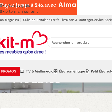
Payez jusqu'à 24x avec
Skip to navigation
Skip to main content
os Magasins
Suivi de Livraison
Tarifs Livraison & Montage
Service Apr
PROMOS
TV & Multimédia
Électroménager
Petit Électro
Meubles