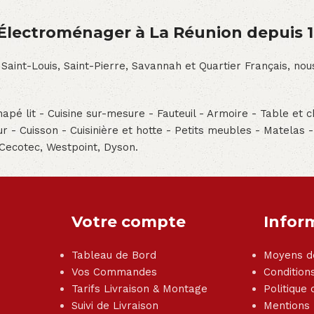
́lectroménager à La Réunion depuis 
 Saint-Louis, Saint-Pierre, Savannah et Quartier Français, n
pé lit - Cuisine sur-mesure - Fauteuil - Armoire - Table et ch
teur - Cuisson - Cuisinière et hotte - Petits meubles - Matelas 
 Cecotec, Westpoint, Dyson.
Votre compte
Infor
Tableau de Bord
Moyens d
Vos Commandes
Condition
Tarifs Livraison & Montage
Politique 
Suivi de Livraison
Mentions