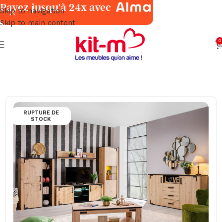
Payez jusqu'à 24x avec
Skip to navigation
Skip to main content
0
Accueil
Salles à Manger
Meubles
RUPTURE DE
STOCK