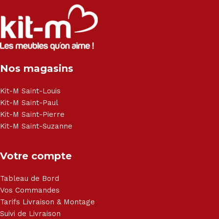
Salon angle - Salon convertible - Salon relax - Canapé -
Canapé lit - Cuisine sur-mesure - Fauteuil - Armoire - Table
et chaise - Meuble de salle de bain - Literie - Lit - Bureau -
Électroménager - Télévision led - Réfrigérateur -
Congélateur - Cuisson - Cuisinière et hotte - Petits meubles
Nos magasins
- Matelas - Hifi Hitachi, LG, Sharp, Philips, Bosh, Moulinex,
Brandt, TCL, Panasonic, Samsung, Toshiba, Hisense, Grundig,
Haier, Sony, Cecotec, Westpoint, Dyson.
Kit-M Saint-Louis
Kit-M Saint-Paul
Kit-M Saint-Pierre
Kit-M Saint-Suzanne
Votre compte
Tableau de Bord
Vos Commandes
Tarifs Livraison & Montage
Suivi de Livraison