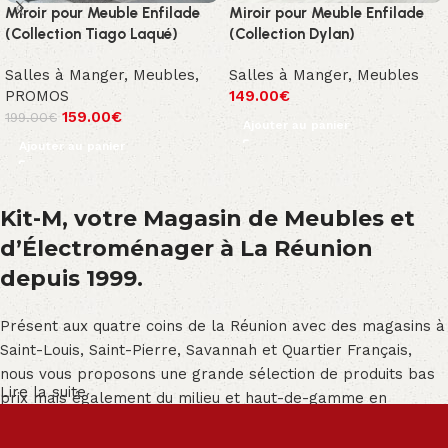
Miroir pour Meuble Enfilade
Miroir pour Meuble Enfilade
(Collection Tiago Laqué)
(Collection Dylan)
Salles à Manger
,
Meubles
,
Salles à Manger
,
Meubles
PROMOS
149.00
€
159.00
€
199.00
€
Ajouter au panier
Ajouter au panier
Kit-M, votre Magasin de Meubles et
d’Électroménager à La Réunion
depuis 1999.
Présent aux quatre coins de la Réunion avec des magasins à
Saint-Louis, Saint-Pierre, Savannah et Quartier Français,
nous vous proposons une grande sélection de produits bas
Lire la suite
prix mais également du milieu et haut-de-gamme en
exclusivité :