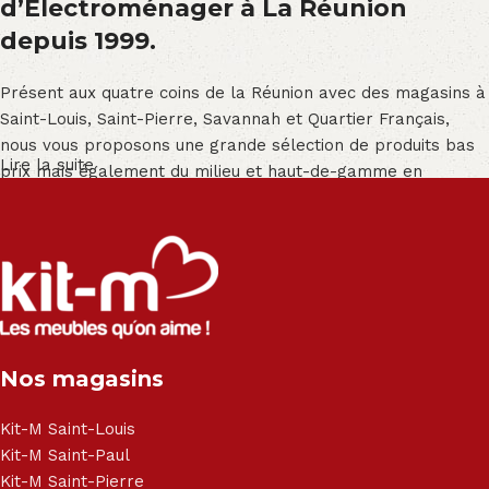
d’Électroménager à La Réunion
depuis 1999.
Présent aux quatre coins de la Réunion avec des magasins à
Saint-Louis, Saint-Pierre, Savannah et Quartier Français,
nous vous proposons une grande sélection de produits bas
Lire la suite
prix mais également du milieu et haut-de-gamme en
exclusivité :
Salon angle - Salon convertible - Salon relax - Canapé -
Canapé lit - Cuisine sur-mesure - Fauteuil - Armoire - Table
et chaise - Meuble de salle de bain - Literie - Lit - Bureau -
Électroménager - Télévision led - Réfrigérateur -
Congélateur - Cuisson - Cuisinière et hotte - Petits meubles
Nos magasins
- Matelas - Hifi Hitachi, LG, Sharp, Philips, Bosh, Moulinex,
Brandt, TCL, Panasonic, Samsung, Toshiba, Hisense, Grundig,
Haier, Sony, Cecotec, Westpoint, Dyson.
Kit-M Saint-Louis
Kit-M Saint-Paul
Kit-M Saint-Pierre