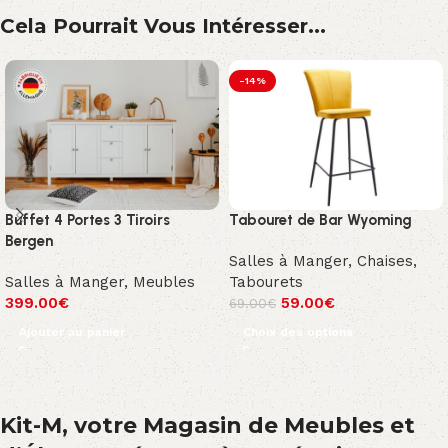
Cela Pourrait Vous Intéresser...
-14%
Buffet 4 Portes 3 Tiroirs
Tabouret de Bar Wyoming
Bergen
Salles à Manger
,
Chaises
,
Salles à Manger
,
Meubles
Tabourets
399.00
€
59.00
€
69.00
€
Ajouter au panier
Choix des options
Kit-M, votre Magasin de Meubles et