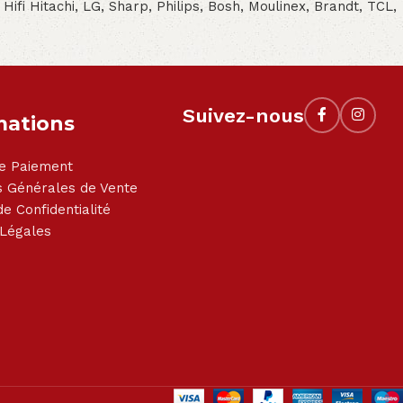
- Hifi Hitachi, LG, Sharp, Philips, Bosh, Moulinex, Brandt, TCL,
Suivez-nous
mations
e Paiement
s Générales de Vente
de Confidentialité
 Légales