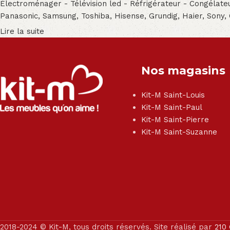
Électroménager - Télévision led - Réfrigérateur - Congéla
Panasonic, Samsung, Toshiba, Hisense, Grundig, Haier, Sony,
Lire la suite
Nos magasins
Kit-M Saint-Louis
Kit-M Saint-Paul
Kit-M Saint-Pierre
Kit-M Saint-Suzanne
2018-2024 © Kit-M, tous droits réservés. Site réalisé par
210