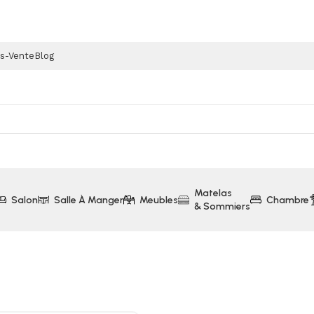
ès-Vente
Blog
Matelas
Salon
Salle À Manger
Meubles
Chambre
& Sommiers
Blanc