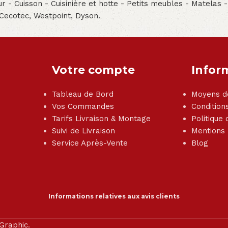
teur - Cuisson - Cuisinière et hotte - Petits meubles - Matelas 
 Cecotec, Westpoint, Dyson.
Votre compte
Infor
Tableau de Bord
Moyens d
Vos Commandes
Condition
Tarifs Livraison & Montage
Politique 
Suivi de Livraison
Mentions
Service Après-Vente
Blog
Informations relatives aux avis clients
 Graphic
.