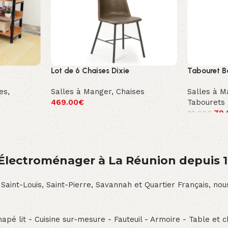
Lot de 6 Chaises Dixie
Tabouret B
es
,
Salles à Manger
,
Chaises
Salles à M
469.00
€
Tabourets
79.
89.00
€
́lectroménager à La Réunion depuis 
 Saint-Louis, Saint-Pierre, Savannah et Quartier Français, n
pé lit - Cuisine sur-mesure - Fauteuil - Armoire - Table et ch