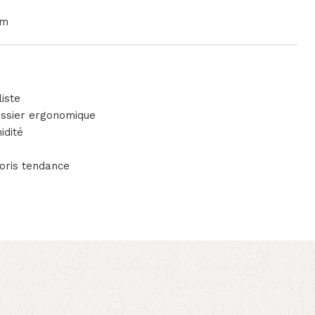
cm
iste
ossier ergonomique
idité
loris tendance