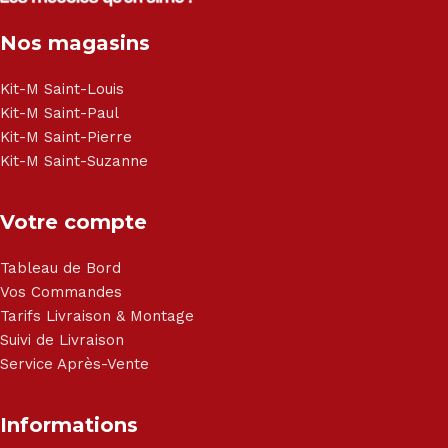
Congélateur - Cuisson - Cuisinière et hotte - Petits meubles
Nos magasins
- Matelas - Hifi Hitachi, LG, Sharp, Philips, Bosh, Moulinex,
Brandt, TCL, Panasonic, Samsung, Toshiba, Hisense, Grundig,
Haier, Sony, Cecotec, Westpoint, Dyson.
Kit-M Saint-Louis
Kit-M Saint-Paul
Kit-M Saint-Pierre
Kit-M Saint-Suzanne
Votre compte
Tableau de Bord
Vos Commandes
Tarifs Livraison & Montage
Suivi de Livraison
Service Après-Vente
Informations