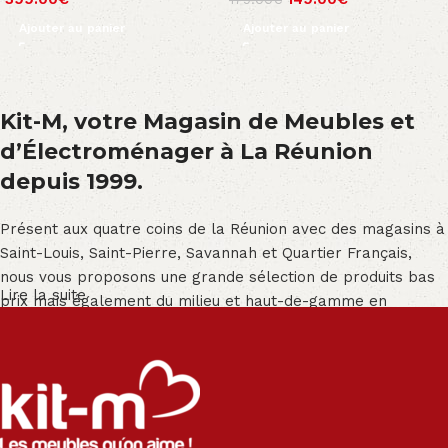
Ajouter au panier
Ajouter au panier
Kit-M, votre Magasin de Meubles et
d’Électroménager à La Réunion
depuis 1999.
Présent aux quatre coins de la Réunion avec des magasins à
Saint-Louis, Saint-Pierre, Savannah et Quartier Français,
nous vous proposons une grande sélection de produits bas
Lire la suite
prix mais également du milieu et haut-de-gamme en
exclusivité :
Salon angle - Salon convertible - Salon relax - Canapé -
Canapé lit - Cuisine sur-mesure - Fauteuil - Armoire - Table
et chaise - Meuble de salle de bain - Literie - Lit - Bureau -
Électroménager - Télévision led - Réfrigérateur -