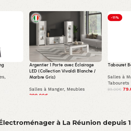
-11%
ng
Argentier 1 Porte avec Éclairage
Tabouret B
LED (Collection Vivaldi Blanche /
es
,
Salles à M
Marbre Gris)
Tabourets
Salles à Manger
,
Meubles
79.
89.00
€
399.00
€
́lectroménager à La Réunion depuis 