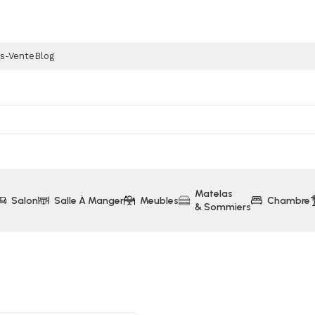
ès-Vente
Blog
Matelas
Salon
Salle À Manger
Meubles
Chambre
& Sommiers
onge (Collection Oslo Oak Gris)