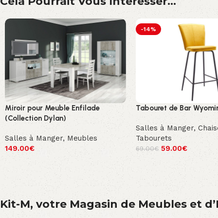
Cela Pourrait Vous Intéresser...
-14%
Miroir pour Meuble Enfilade
Tabouret de Bar Wyomi
(Collection Dylan)
Salles à Manger
,
Chais
Salles à Manger
,
Meubles
Tabourets
149.00
€
59.00
€
69.00
€
Kit-M, votre Magasin de Meubles et d’E