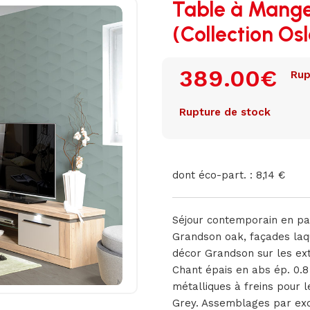
Table à Mange
(Collection Os
389.00
€
Rup
Rupture de stock
dont éco-part. : 8,14 €
Séjour contemporain en pa
Grandson oak, façades laqu
décor Grandson sur les exté
Chant épais en abs ép. 0.8
métalliques à freins pour 
Grey. Assemblages par excen