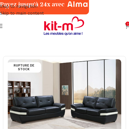
Payez jusqu'à 24x avec
Skip to navigation
Skip to main content
0
Accueil
Salons & Fauteuils
Classiques
RUPTURE DE
STOCK