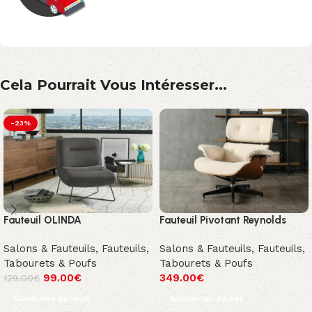
Cela Pourrait Vous Intéresser...
-23%
Fauteuil OLINDA
Fauteuil Pivotant Reynolds
Salons & Fauteuils
,
Fauteuils,
Salons & Fauteuils
,
Fauteuils,
Tabourets & Poufs
Tabourets & Poufs
99.00
€
349.00
€
129.00
€
Choix des options
Ajouter au panier