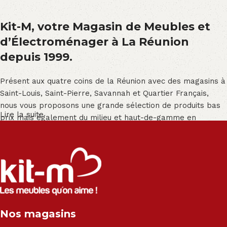
Kit-M, votre Magasin de Meubles et
d’Électroménager à La Réunion
depuis 1999.
Présent aux quatre coins de la Réunion avec des magasins à
Saint-Louis, Saint-Pierre, Savannah et Quartier Français,
nous vous proposons une grande sélection de produits bas
Lire la suite
prix mais également du milieu et haut-de-gamme en
exclusivité :
Salon angle - Salon convertible - Salon relax - Canapé -
Canapé lit - Cuisine sur-mesure - Fauteuil - Armoire - Table
et chaise - Meuble de salle de bain - Literie - Lit - Bureau -
Électroménager - Télévision led - Réfrigérateur -
Congélateur - Cuisson - Cuisinière et hotte - Petits meubles
Nos magasins
- Matelas - Hifi Hitachi, LG, Sharp, Philips, Bosh, Moulinex,
Brandt, TCL, Panasonic, Samsung, Toshiba, Hisense, Grundig,