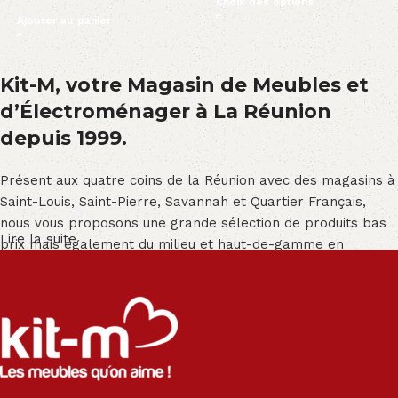
Choix des options
Ajouter au panier
Kit-M, votre Magasin de Meubles et
d’Électroménager à La Réunion
depuis 1999.
Présent aux quatre coins de la Réunion avec des magasins à
Saint-Louis, Saint-Pierre, Savannah et Quartier Français,
nous vous proposons une grande sélection de produits bas
Lire la suite
prix mais également du milieu et haut-de-gamme en
exclusivité :
Salon angle - Salon convertible - Salon relax - Canapé -
Canapé lit - Cuisine sur-mesure - Fauteuil - Armoire - Table
et chaise - Meuble de salle de bain - Literie - Lit - Bureau -
Électroménager - Télévision led - Réfrigérateur -
Congélateur - Cuisson - Cuisinière et hotte - Petits meubles