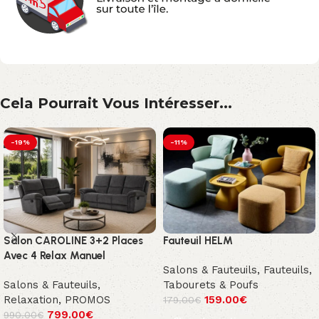
Cela Pourrait Vous Intéresser...
-19%
-11%
Salon CAROLINE 3+2 Places
Fauteuil HELM
Avec 4 Relax Manuel
Salons & Fauteuils
,
Fauteuils,
Salons & Fauteuils
,
Tabourets & Poufs
Relaxation
,
PROMOS
159.00
€
179.00
€
799.00
€
990.00
€