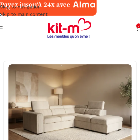
Payez jusqu'à 24x avec
Skip to navigation
Skip to main content
0
Accueil
Salons & Fauteuils
Angles