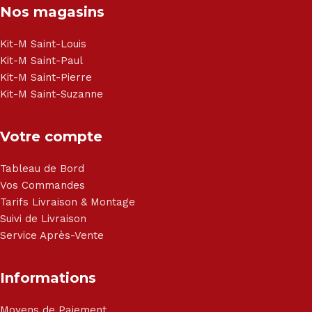
Nos magasins
- Matelas - Hifi Hitachi, LG, Sharp, Philips, Bosh, Moulinex,
Brandt, TCL, Panasonic, Samsung, Toshiba, Hisense, Grundig,
Haier, Sony, Cecotec, Westpoint, Dyson.
Kit-M Saint-Louis
Kit-M Saint-Paul
Kit-M Saint-Pierre
Kit-M Saint-Suzanne
Votre compte
Tableau de Bord
Vos Commandes
Tarifs Livraison & Montage
Suivi de Livraison
Service Après-Vente
Informations
Moyens de Paiement