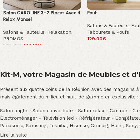
Salon CAROLINE 3+2 Places Avec 4
Pouf
Relax Manuel
Salons & Fauteuils
,
Faut
Salons & Fauteuils
,
Relaxation
,
Tabourets & Poufs
PROMOS
129.00
€
799.00
€
990.00
€
Kit-M, votre Magasin de Meubles et d’E
Présent aux quatre coins de la Réunion avec des magasins à
mais également du milieu et haut-de-gamme en exclusivité :
Salon angle - Salon convertible - Salon relax - Canapé - Cana
Électroménager - Télévision led - Réfrigérateur - Congéla
Panasonic, Samsung, Toshiba, Hisense, Grundig, Haier, Sony,
Lire la suite