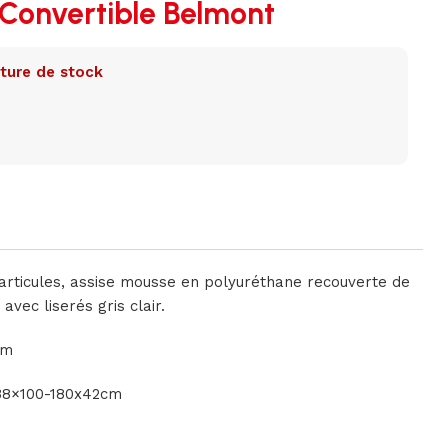
 Convertible Belmont
ture de stock
articules, assise mousse en polyuréthane recouverte de
 avec liserés gris clair.
cm
238×100-180x42cm