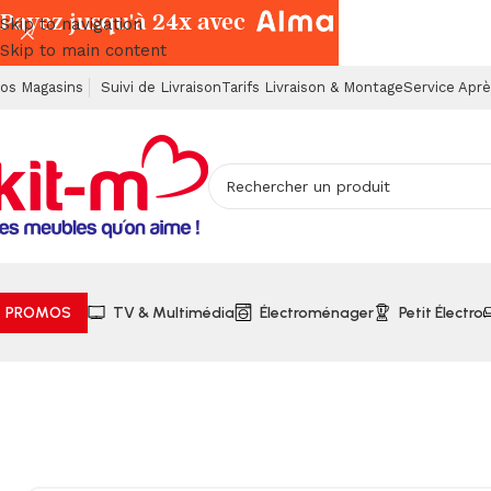
Payez jusqu'à 24x avec
Skip to navigation
Skip to main content
os Magasins
Suivi de Livraison
Tarifs Livraison & Montage
Service Apr
PROMOS
TV & Multimédia
Électroménager
Petit Électro
Accueil
Salons & Fauteuils
Angles
Salon d’Angle Convertib