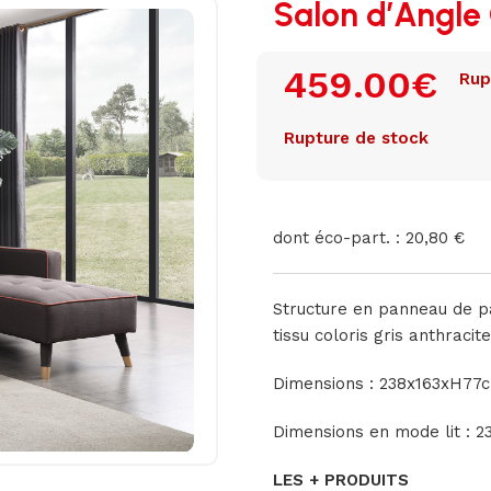
Salon d’Angle
459.00
€
Rup
Rupture de stock
dont éco-part. : 20,80 €
Structure en panneau de p
tissu coloris gris anthracite
Dimensions : 238x163xH77
Dimensions en mode lit : 
LES + PRODUITS