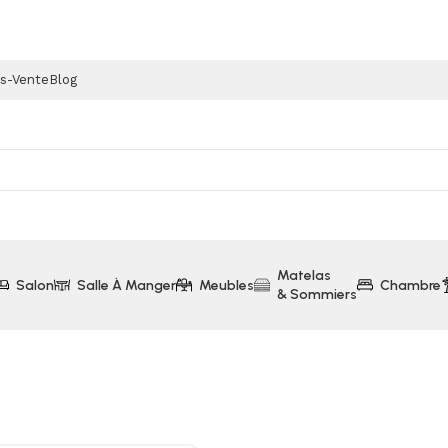
ès-Vente
Blog
Matelas
Salon
Salle À Manger
Meubles
Chambre
& Sommiers
le Belmont