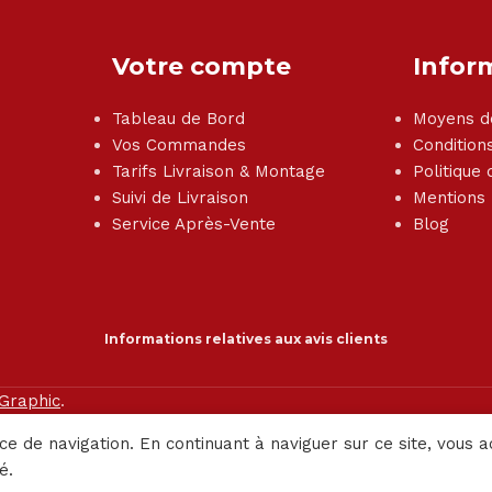
Votre compte
Infor
Tableau de Bord
Moyens d
Vos Commandes
Condition
Tarifs Livraison & Montage
Politique 
Suivi de Livraison
Mentions
Service Après-Vente
Blog
Informations relatives aux avis clients
 Graphic
.
ce de navigation. En continuant à naviguer sur ce site, vous a
é.