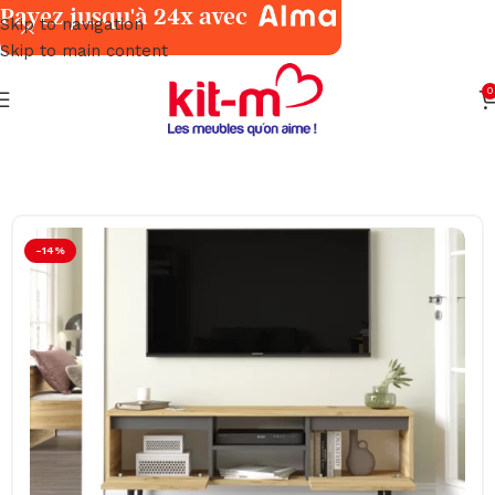
Payez jusqu'à 24x avec
Skip to navigation
Skip to main content
0
Accueil
Meubles
Tables Salon & Meubles TV
-14%