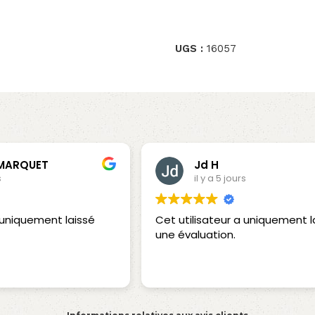
UGS :
16057
 MARQUET
Jd H
s
il y a 5 jours
a uniquement laissé
Cet utilisateur a uniquement l
une évaluation.