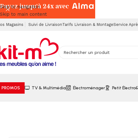
Payez jusqu'à 24x avec
Skip to navigation
Skip to main content
os Magasins
Suivi de Livraison
Tarifs Livraison & Montage
Service Apr
PROMOS
TV & Multimédia
Électroménager
Petit Électro
Accueil
Meubles
Tables Salon & Meubles TV
Table de Salo