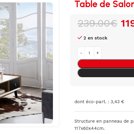
Table de Salon
239.00
€
11
2 en stock
dont éco-part. : 3,43 €
Structure en panneau de pa
117x60x44cm.