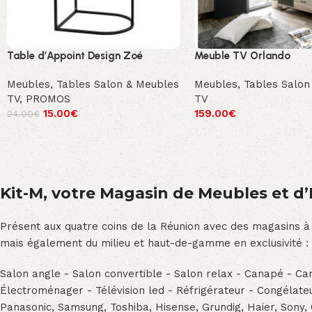
Table d’Appoint Design Zoé
Meuble TV Orlando
Meubles
,
Tables Salon & Meubles
Meubles
,
Tables Salon
TV
,
PROMOS
TV
15.00
€
159.00
€
24.00
€
Kit-M, votre Magasin de Meubles et d’E
Présent aux quatre coins de la Réunion avec des magasins à
mais également du milieu et haut-de-gamme en exclusivité :
Salon angle - Salon convertible - Salon relax - Canapé - Cana
Électroménager - Télévision led - Réfrigérateur - Congéla
Panasonic, Samsung, Toshiba, Hisense, Grundig, Haier, Sony,