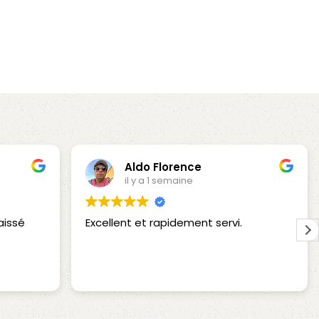
Aldo Florence
il y a 1 semaine
aissé
Excellent et rapidement servi.