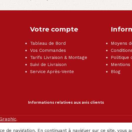
Votre compte
Infor
Tableau de Bord
Moyens d
Vos Commandes
Condition
Tarifs Livraison & Montage
Politique 
Suivi de Livraison
Mentions
Service Après-Vente
Blog
Informations relatives aux avis clients
 Graphic
.
ce de navigation. En continuant à naviguer sur ce site, vous a