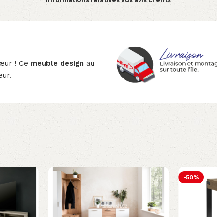
Informations relatives aux avis clients
cœur ! Ce
meuble design
au
eur.
-50%