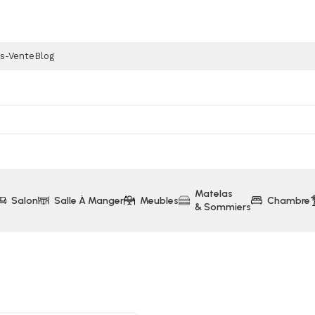
ès-Vente
Blog
Matelas
Salon
Salle À Manger
Meubles
Chambre
& Sommiers
n André 2 Tiroirs