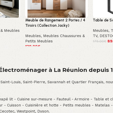
Meuble de Rangement 2 Portes / 4
Table de S
Tiroirs (Collection Jacky)
 & Meubles
Meubles
,
T
Meubles
,
Meubles Chaussures &
TV
,
DESTO
Petits Meubles
89
179.00
€
139.00
€
́lectroménager à La Réunion depuis 
 Saint-Louis, Saint-Pierre, Savannah et Quartier Français, n
pé lit - Cuisine sur-mesure - Fauteuil - Armoire - Table et ch
teur - Cuisson - Cuisinière et hotte - Petits meubles - Matelas 
 Cecotec, Westpoint, Dyson.