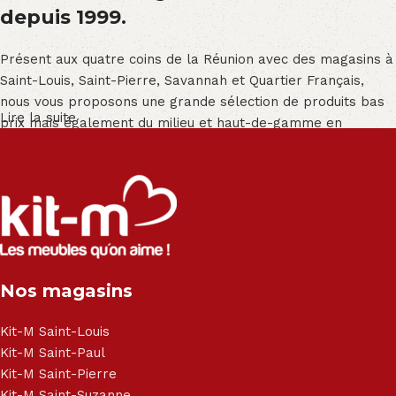
depuis 1999.
Présent aux quatre coins de la Réunion avec des magasins à
Saint-Louis, Saint-Pierre, Savannah et Quartier Français,
nous vous proposons une grande sélection de produits bas
Lire la suite
prix mais également du milieu et haut-de-gamme en
exclusivité :
Salon angle - Salon convertible - Salon relax - Canapé -
Canapé lit - Cuisine sur-mesure - Fauteuil - Armoire - Table
et chaise - Meuble de salle de bain - Literie - Lit - Bureau -
Électroménager - Télévision led - Réfrigérateur -
Congélateur - Cuisson - Cuisinière et hotte - Petits meubles
Nos magasins
- Matelas - Hifi Hitachi, LG, Sharp, Philips, Bosh, Moulinex,
Brandt, TCL, Panasonic, Samsung, Toshiba, Hisense, Grundig,
Haier, Sony, Cecotec, Westpoint, Dyson.
Kit-M Saint-Louis
Kit-M Saint-Paul
Kit-M Saint-Pierre
Kit-M Saint-Suzanne