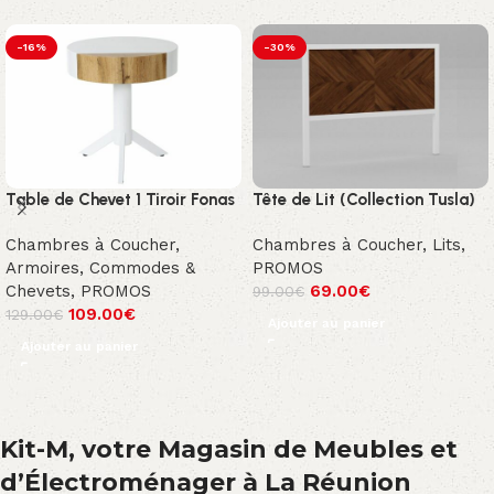
-16%
-30%
Table de Chevet 1 Tiroir Fonas
Tête de Lit (Collection Tusla)
Chambres à Coucher
,
Chambres à Coucher
,
Lits
,
Armoires, Commodes &
PROMOS
Chevets
,
PROMOS
69.00
€
99.00
€
109.00
€
129.00
€
Ajouter au panier
Ajouter au panier
Kit-M, votre Magasin de Meubles et
d’Électroménager à La Réunion