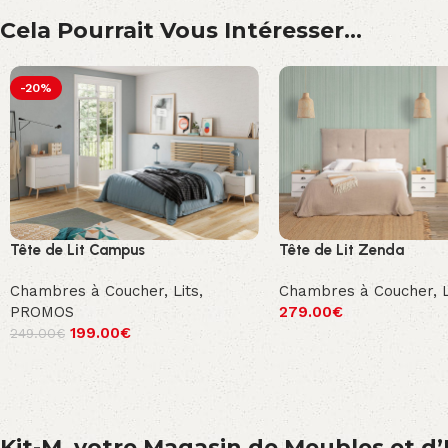
Cela Pourrait Vous Intéresser...
-20%
Tête de Lit Campus
Tête de Lit Zenda
Chambres à Coucher
,
Lits
,
Chambres à Coucher
,
PROMOS
279.00
€
199.00
€
249.00
€
Kit-M, votre Magasin de Meubles et d’E