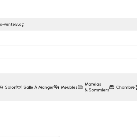
ès-Vente
Blog
Matelas
Salon
Salle À Manger
Meubles
Chambre
& Sommiers
r Tapissier 20cm 140x190cm