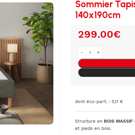
Sommier Tapi
140x190cm
299.00
€
dont éco-part. : 5,11 €
Structure en
BOIS MASSIF
et pieds en bois.