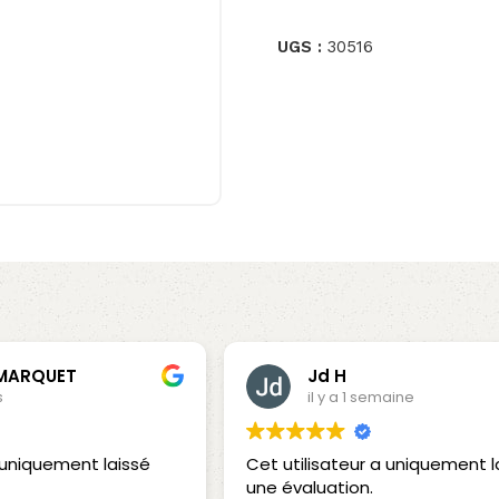
UGS :
30516
Aldo Florence
aine
il y a 1 semaine
a uniquement laissé
Excellent et rapidement servi.