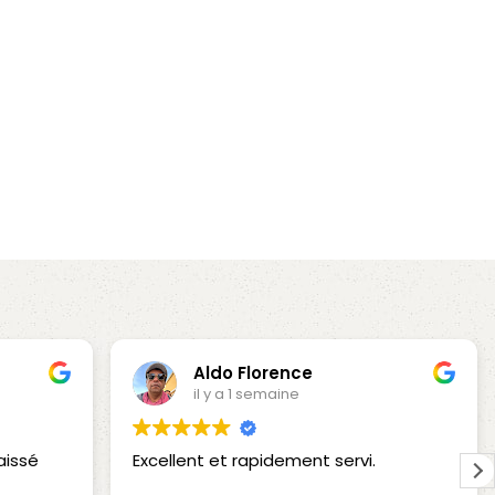
francine Nalem
il y a 1 semaine
Cet utilisateur a uniquement laissé
une évaluation.