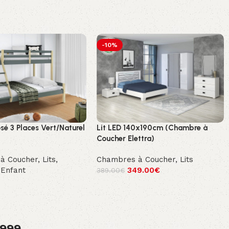
-10%
sé 3 Places Vert/Naturel
Lit LED 140x190cm (Chambre à
Coucher Elettra)
à Coucher
,
Lits
,
Chambres à Coucher
,
Lits
Enfant
349.00
€
389.00
€
1999.