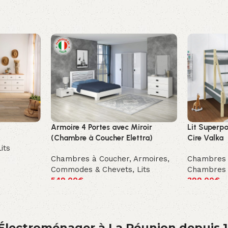
Armoire 4 Portes avec Miroir
Lit Superpo
(Chambre à Coucher Elettra)
Cire Valka
Lits
Chambres à Coucher
,
Armoires,
Chambres 
Commodes & Chevets
,
Lits
Chambres 
549.00
€
399.00
€
́lectroménager à La Réunion depuis 