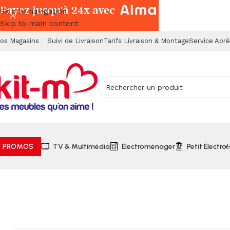
Payez jusqu'à 24x avec
Skip to navigation
Skip to main content
os Magasins
Suivi de Livraison
Tarifs Livraison & Montage
Service Apr
PROMOS
TV & Multimédia
Électroménager
Petit Électro
Accueil
Chambres à Coucher
Matelas & Sommiers
Sommie