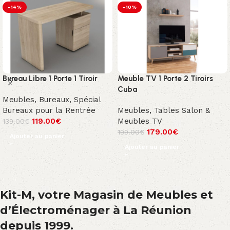
-14%
-10%
Bureau Libre 1 Porte 1 Tiroir
Meuble TV 1 Porte 2 Tiroirs
Cuba
Meubles
,
Bureaux
,
Spécial
Bureaux pour la Rentrée
Meubles
,
Tables Salon &
119.00
€
Meubles TV
139.00
€
179.00
€
199.00
€
Ajouter au panier
Ajouter au panier
Kit-M, votre Magasin de Meubles et
d’Électroménager à La Réunion
depuis 1999.