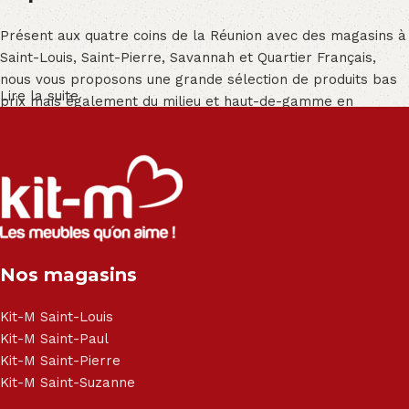
Présent aux quatre coins de la Réunion avec des magasins à
Saint-Louis, Saint-Pierre, Savannah et Quartier Français,
nous vous proposons une grande sélection de produits bas
Lire la suite
prix mais également du milieu et haut-de-gamme en
exclusivité :
Salon angle - Salon convertible - Salon relax - Canapé -
Canapé lit - Cuisine sur-mesure - Fauteuil - Armoire - Table
et chaise - Meuble de salle de bain - Literie - Lit - Bureau -
Électroménager - Télévision led - Réfrigérateur -
Congélateur - Cuisson - Cuisinière et hotte - Petits meubles
Nos magasins
- Matelas - Hifi Hitachi, LG, Sharp, Philips, Bosh, Moulinex,
Brandt, TCL, Panasonic, Samsung, Toshiba, Hisense, Grundig,
Haier, Sony, Cecotec, Westpoint, Dyson.
Kit-M Saint-Louis
Kit-M Saint-Paul
Kit-M Saint-Pierre
Kit-M Saint-Suzanne