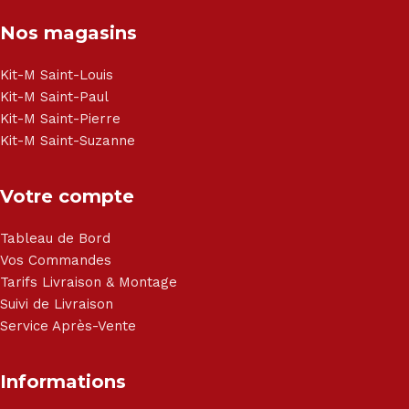
Congélateur - Cuisson - Cuisinière et hotte - Petits meubles
Nos magasins
- Matelas - Hifi Hitachi, LG, Sharp, Philips, Bosh, Moulinex,
Brandt, TCL, Panasonic, Samsung, Toshiba, Hisense, Grundig,
Haier, Sony, Cecotec, Westpoint, Dyson.
Kit-M Saint-Louis
Kit-M Saint-Paul
Kit-M Saint-Pierre
Kit-M Saint-Suzanne
Votre compte
Tableau de Bord
Vos Commandes
Tarifs Livraison & Montage
Suivi de Livraison
Service Après-Vente
Informations