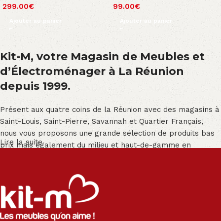
299.00
€
99.00
€
Ajouter au panier
Ajouter au panier
Kit-M, votre Magasin de Meubles et
d’Électroménager à La Réunion
depuis 1999.
Présent aux quatre coins de la Réunion avec des magasins à
Saint-Louis, Saint-Pierre, Savannah et Quartier Français,
nous vous proposons une grande sélection de produits bas
Lire la suite
prix mais également du milieu et haut-de-gamme en
exclusivité :
Salon angle - Salon convertible - Salon relax - Canapé -
Canapé lit - Cuisine sur-mesure - Fauteuil - Armoire - Table
et chaise - Meuble de salle de bain - Literie - Lit - Bureau -
Électroménager - Télévision led - Réfrigérateur -