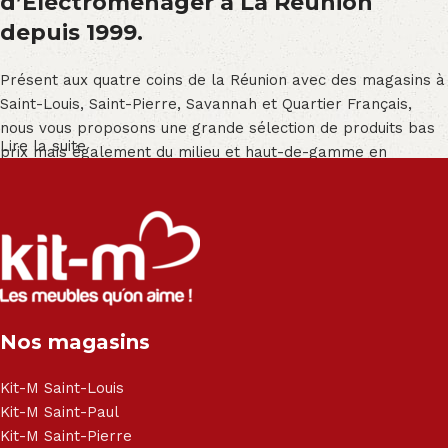
d’Électroménager à La Réunion
depuis 1999.
Présent aux quatre coins de la Réunion avec des magasins à
Saint-Louis, Saint-Pierre, Savannah et Quartier Français,
nous vous proposons une grande sélection de produits bas
Lire la suite
prix mais également du milieu et haut-de-gamme en
exclusivité :
Salon angle - Salon convertible - Salon relax - Canapé -
Canapé lit - Cuisine sur-mesure - Fauteuil - Armoire - Table
et chaise - Meuble de salle de bain - Literie - Lit - Bureau -
Électroménager - Télévision led - Réfrigérateur -
Congélateur - Cuisson - Cuisinière et hotte - Petits meubles
Nos magasins
- Matelas - Hifi Hitachi, LG, Sharp, Philips, Bosh, Moulinex,
Brandt, TCL, Panasonic, Samsung, Toshiba, Hisense, Grundig,
Haier, Sony, Cecotec, Westpoint, Dyson.
Kit-M Saint-Louis
Kit-M Saint-Paul
Kit-M Saint-Pierre