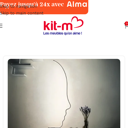
Payez jusqu'à 24x avec
Skip to navigation
Skip to main content
0
Accueil
Décoration
Luminaires