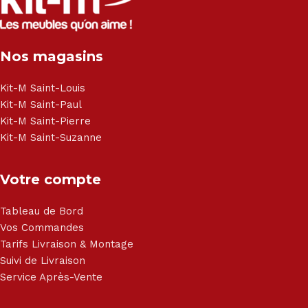
et chaise - Meuble de salle de bain - Literie - Lit - Bureau -
Électroménager - Télévision led - Réfrigérateur -
Congélateur - Cuisson - Cuisinière et hotte - Petits meubles
Nos magasins
- Matelas - Hifi Hitachi, LG, Sharp, Philips, Bosh, Moulinex,
Brandt, TCL, Panasonic, Samsung, Toshiba, Hisense, Grundig,
Haier, Sony, Cecotec, Westpoint, Dyson.
Kit-M Saint-Louis
Kit-M Saint-Paul
Kit-M Saint-Pierre
Kit-M Saint-Suzanne
Votre compte
Tableau de Bord
Vos Commandes
Tarifs Livraison & Montage
Suivi de Livraison
Service Après-Vente