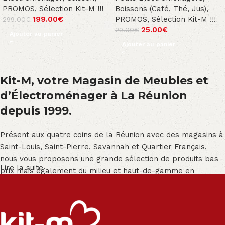
PROMOS
,
Sélection Kit-M !!!
Boissons (Café, Thé, Jus)
,
199.00
€
PROMOS
,
Sélection Kit-M !!!
299.00
€
25.00
€
29.00
€
Ajouter au panier
Ajouter au panier
Kit-M, votre Magasin de Meubles et
d’Électroménager à La Réunion
depuis 1999.
Présent aux quatre coins de la Réunion avec des magasins à
Saint-Louis, Saint-Pierre, Savannah et Quartier Français,
nous vous proposons une grande sélection de produits bas
Lire la suite
prix mais également du milieu et haut-de-gamme en
exclusivité :
Salon angle - Salon convertible - Salon relax - Canapé -
Canapé lit - Cuisine sur-mesure - Fauteuil - Armoire - Table