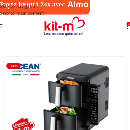
Payez jusqu'à 24x avec
Skip to navigation
Skip to main content
0
Accueil
Petits Électroménagers
Cuisine
-36%