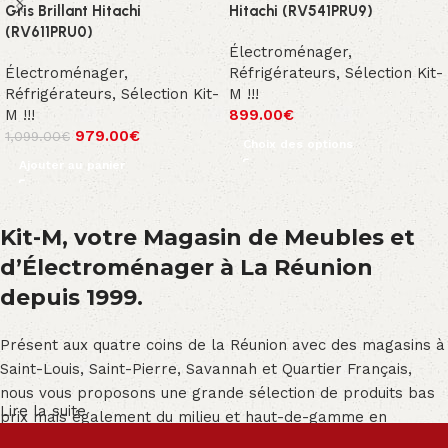
Gris Brillant Hitachi
Hitachi (RV541PRU9)
(RV611PRU0)
Électroménager
,
Électroménager
,
Réfrigérateurs
,
Sélection Kit-
Réfrigérateurs
,
Sélection Kit-
M !!!
M !!!
899.00
€
979.00
€
1,099.00
€
Choix des options
Ajouter au panier
Kit-M, votre Magasin de Meubles et
d’Électroménager à La Réunion
depuis 1999.
Présent aux quatre coins de la Réunion avec des magasins à
Saint-Louis, Saint-Pierre, Savannah et Quartier Français,
nous vous proposons une grande sélection de produits bas
Lire la suite
prix mais également du milieu et haut-de-gamme en
exclusivité :