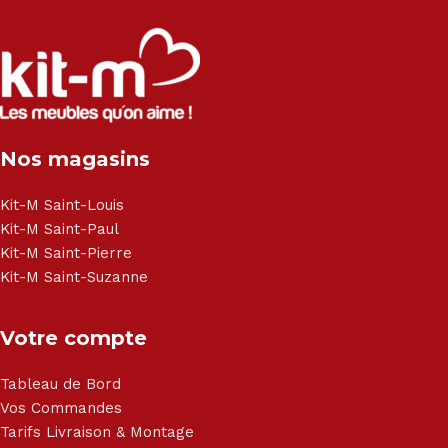
Salon angle - Salon convertible - Salon relax - Canapé -
Canapé lit - Cuisine sur-mesure - Fauteuil - Armoire - Table
et chaise - Meuble de salle de bain - Literie - Lit - Bureau -
Électroménager - Télévision led - Réfrigérateur -
Congélateur - Cuisson - Cuisinière et hotte - Petits meubles
Nos magasins
- Matelas - Hifi Hitachi, LG, Sharp, Philips, Bosh, Moulinex,
Brandt, TCL, Panasonic, Samsung, Toshiba, Hisense, Grundig,
Haier, Sony, Cecotec, Westpoint, Dyson.
Kit-M Saint-Louis
Kit-M Saint-Paul
Kit-M Saint-Pierre
Kit-M Saint-Suzanne
Votre compte
Tableau de Bord
Vos Commandes
Tarifs Livraison & Montage