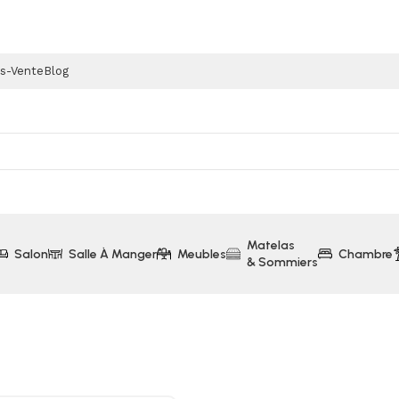
ès-Vente
Blog
Matelas
Salon
Salle À Manger
Meubles
Chambre
& Sommiers
andt (SM2016W)