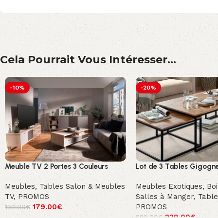
Cela Pourrait Vous Intéresser...
-10%
-20%
Meuble TV 2 Portes 3 Couleurs
Lot de 3 Tables Gigogne
Meubles
,
Tables Salon & Meubles
Meubles Exotiques
,
Boi
TV
,
PROMOS
Salles à Manger
,
Table
179.00
€
PROMOS
199.00
€
239.00
€
299.00
€