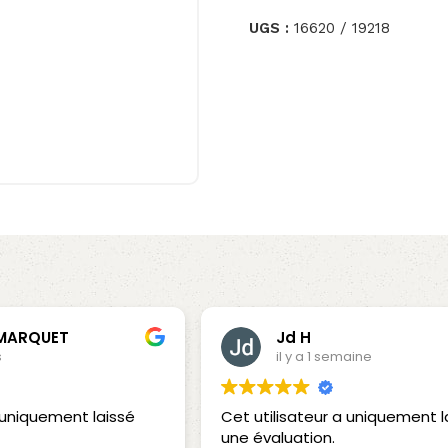
UGS :
16620 / 19218
 MARQUET
Jd H
s
il y a 1 semaine
a uniquement laissé
Cet utilisateur a uniquement l
une évaluation.