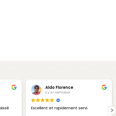
Aldo Florence
il y a 1 semaine
aissé
Excellent et rapidement servi.