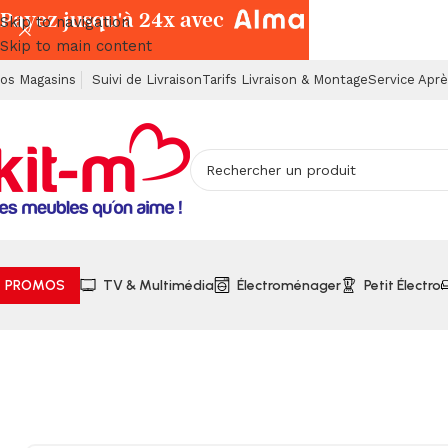
Payez jusqu'à 24x avec
Skip to navigation
Skip to main content
os Magasins
Suivi de Livraison
Tarifs Livraison & Montage
Service Apr
PROMOS
TV & Multimédia
Électroménager
Petit Électro
Accueil
Électroménager
Cuisson
Four Micro Ondes 20L Br