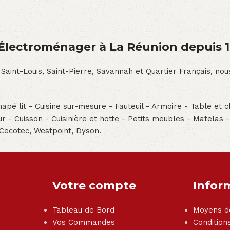
́lectroménager à La Réunion depuis 
 Saint-Louis, Saint-Pierre, Savannah et Quartier Français, n
pé lit - Cuisine sur-mesure - Fauteuil - Armoire - Table et ch
teur - Cuisson - Cuisinière et hotte - Petits meubles - Matelas 
 Cecotec, Westpoint, Dyson.
Votre compte
Infor
Tableau de Bord
Moyens d
Vos Commandes
Condition