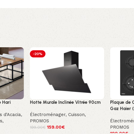
-20%
 Hari
Hotte Murale Inclinée Vitrée 90cm
Plaque de C
Gaz Haier
s d'Acacia
,
Électroménager
,
Cuisson
,
s
,
PROMOS
Électromé
159.00
€
PROMOS
199.00
€
199.00
€