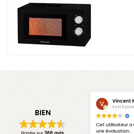
Vincent
il y a 5 jour
BIEN
Cet utilisateur 
une évaluation.
Basée sur
366 avis