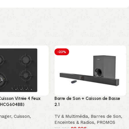
-23%
uisson Vitrée 4 Feux
Barre de Son + Caisson de Basse
 (HCG604BB)
2.1
nager
,
Cuisson
,
TV & Multimédia
,
Barres de Son,
Enceintes & Radios
,
PROMOS
99.00
€
129.00
€