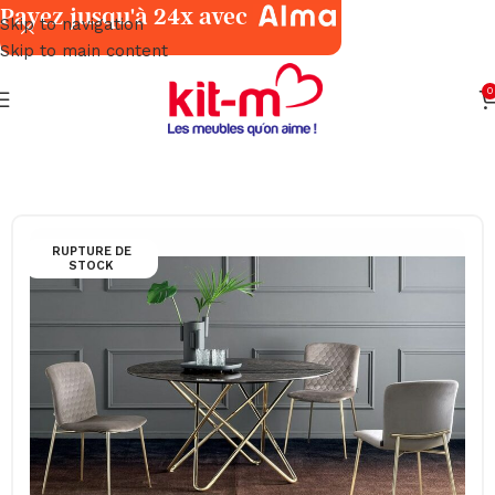
Payez jusqu'à 24x avec
Skip to navigation
Skip to main content
0
Accueil
Salles à Manger
Tables
RUPTURE DE
STOCK