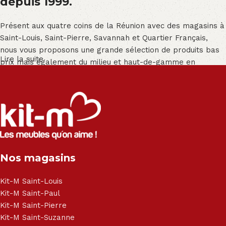
depuis 1999.
Présent aux quatre coins de la Réunion avec des magasins à
Saint-Louis, Saint-Pierre, Savannah et Quartier Français,
nous vous proposons une grande sélection de produits bas
Lire la suite
prix mais également du milieu et haut-de-gamme en
exclusivité :
Salon angle - Salon convertible - Salon relax - Canapé -
Canapé lit - Cuisine sur-mesure - Fauteuil - Armoire - Table
et chaise - Meuble de salle de bain - Literie - Lit - Bureau -
Électroménager - Télévision led - Réfrigérateur -
Congélateur - Cuisson - Cuisinière et hotte - Petits meubles
Nos magasins
- Matelas - Hifi Hitachi, LG, Sharp, Philips, Bosh, Moulinex,
Brandt, TCL, Panasonic, Samsung, Toshiba, Hisense, Grundig,
Haier, Sony, Cecotec, Westpoint, Dyson.
Kit-M Saint-Louis
Kit-M Saint-Paul
Kit-M Saint-Pierre
Kit-M Saint-Suzanne