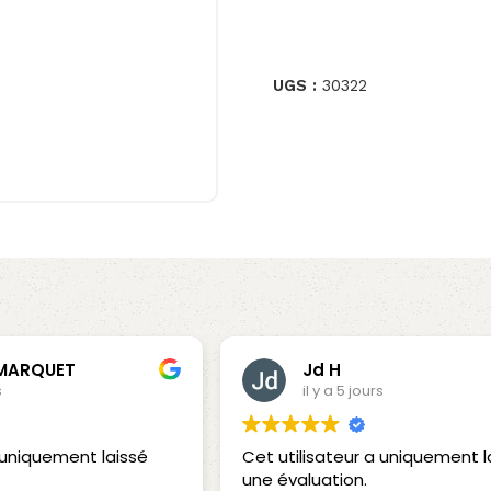
UGS :
30322
 MARQUET
Jd H
s
il y a 5 jours
a uniquement laissé
Cet utilisateur a uniquement l
une évaluation.