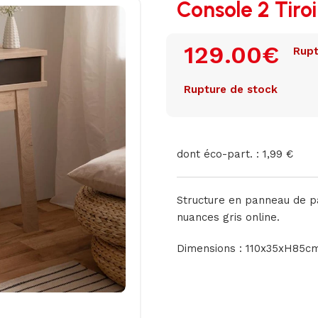
Console 2 Tiroi
129.00
€
Rupt
Rupture de stock
dont éco-part. : 1,99 €
Structure en panneau de pa
nuances gris online.
Dimensions : 110x35xH85c