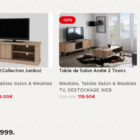
-50%
(Collection Jumbo)
Table de Salon André 2 Tiroirs
ables Salon & Meubles
Meubles
,
Tables Salon & Meubles
TV
,
DESTOCKAGE WEB
9.00
€
119.50
€
239.00
€
1999.