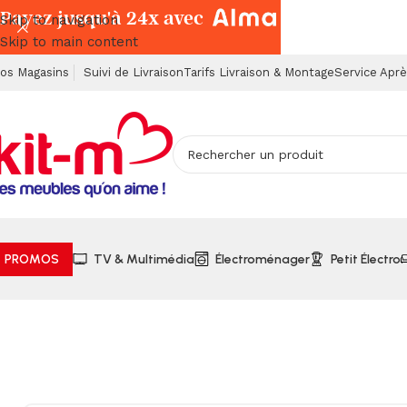
Payez jusqu'à 24x avec
Skip to navigation
Skip to main content
os Magasins
Suivi de Livraison
Tarifs Livraison & Montage
Service Apr
PROMOS
TV & Multimédia
Électroménager
Petit Électro
Accueil
Meubles
Meubles Chaussures & Petits Meubles
Co