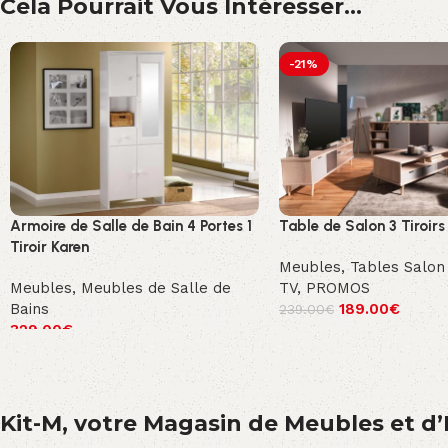
Cela Pourrait Vous Intéresser...
-21%
Armoire de Salle de Bain 4 Portes 1
Table de Salon 3 Tiroirs
Tiroir Karen
Meubles
,
Tables Salon
Meubles
,
Meubles de Salle de
TV
,
PROMOS
Bains
189.00
€
239.00
€
329.00
€
Kit-M, votre Magasin de Meubles et d’E