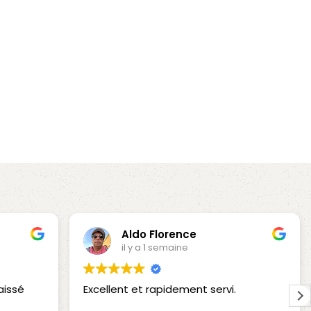
Aldo Florence
il y a 1 semaine
aissé
Excellent et rapidement servi.