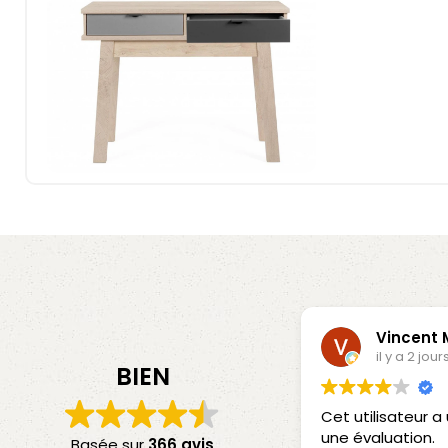
Vincent
il y a 2 jour
BIEN
Cet utilisateur 
une évaluation.
Basée sur
366 avis