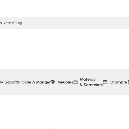
ès-Vente
Blog
Matelas
Salon
Salle À Manger
Meubles
Chambre
& Sommiers
nsole 2 Tiroirs (Collection Epik)