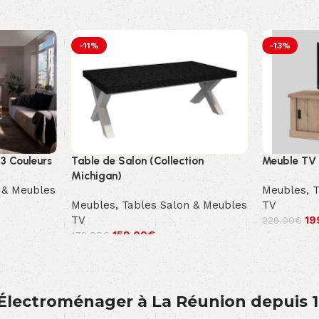
-11%
-13%
 3 Couleurs
Table de Salon (Collection
Meuble TV 
Michigan)
 & Meubles
Meubles
,
T
Meubles
,
Tables Salon & Meubles
TV
TV
19
229.00
€
159.00
€
179.00
€
́lectroménager à La Réunion depuis 