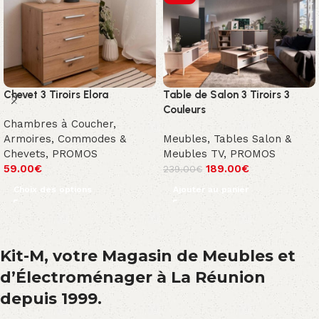
Chevet 3 Tiroirs Elora
Table de Salon 3 Tiroirs 3
Couleurs
Chambres à Coucher
,
Armoires, Commodes &
Meubles
,
Tables Salon &
Chevets
,
PROMOS
Meubles TV
,
PROMOS
59.00
€
189.00
€
239.00
€
Choix des options
Ajouter au panier
Kit-M, votre Magasin de Meubles et
d’Électroménager à La Réunion
depuis 1999.