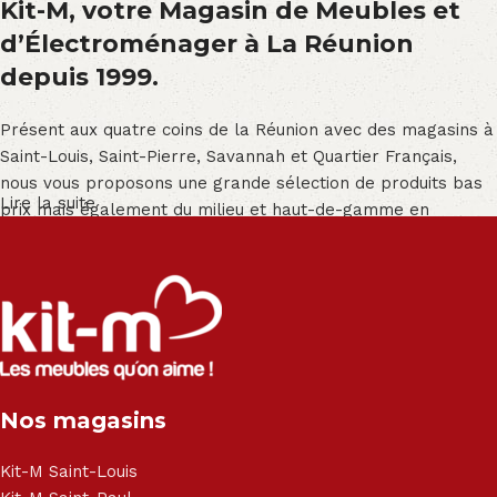
Kit-M, votre Magasin de Meubles et
d’Électroménager à La Réunion
depuis 1999.
Présent aux quatre coins de la Réunion avec des magasins à
Saint-Louis, Saint-Pierre, Savannah et Quartier Français,
nous vous proposons une grande sélection de produits bas
Lire la suite
prix mais également du milieu et haut-de-gamme en
exclusivité :
Salon angle - Salon convertible - Salon relax - Canapé -
Canapé lit - Cuisine sur-mesure - Fauteuil - Armoire - Table
et chaise - Meuble de salle de bain - Literie - Lit - Bureau -
Électroménager - Télévision led - Réfrigérateur -
Congélateur - Cuisson - Cuisinière et hotte - Petits meubles
Nos magasins
- Matelas - Hifi Hitachi, LG, Sharp, Philips, Bosh, Moulinex,
Brandt, TCL, Panasonic, Samsung, Toshiba, Hisense, Grundig,
Haier, Sony, Cecotec, Westpoint, Dyson.
Kit-M Saint-Louis