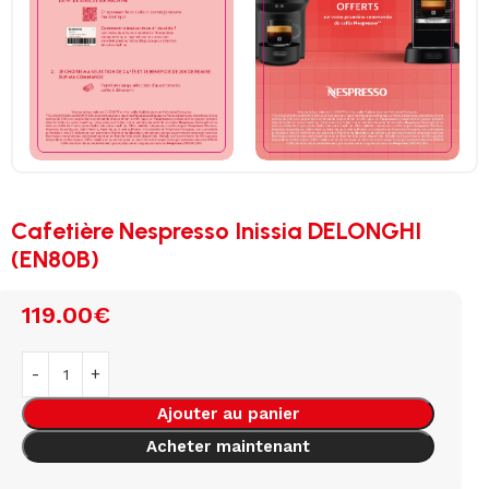
Cafetière Nespresso Inissia DELONGHI
(EN80B)
119.00
€
Ajouter au panier
Acheter maintenant