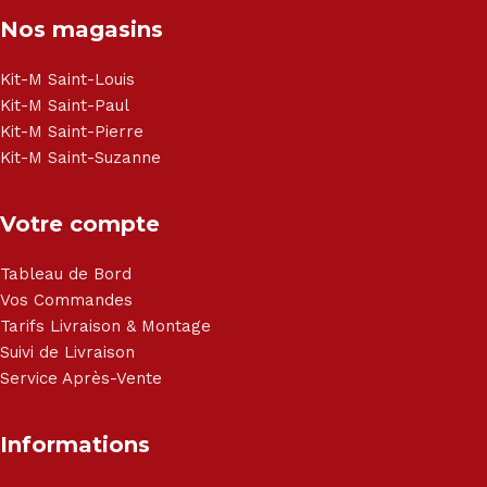
Congélateur - Cuisson - Cuisinière et hotte - Petits meubles
Nos magasins
- Matelas - Hifi Hitachi, LG, Sharp, Philips, Bosh, Moulinex,
Brandt, TCL, Panasonic, Samsung, Toshiba, Hisense, Grundig,
Haier, Sony, Cecotec, Westpoint, Dyson.
Kit-M Saint-Louis
Kit-M Saint-Paul
Kit-M Saint-Pierre
Kit-M Saint-Suzanne
Votre compte
Tableau de Bord
Vos Commandes
Tarifs Livraison & Montage
Suivi de Livraison
Service Après-Vente
Informations