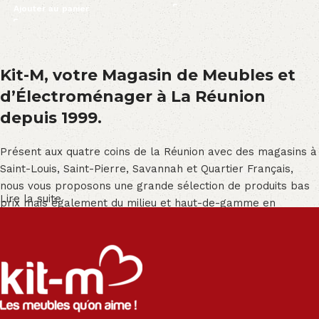
Ajouter au panier
Kit-M, votre Magasin de Meubles et
d’Électroménager à La Réunion
depuis 1999.
Présent aux quatre coins de la Réunion avec des magasins à
Saint-Louis, Saint-Pierre, Savannah et Quartier Français,
nous vous proposons une grande sélection de produits bas
Lire la suite
prix mais également du milieu et haut-de-gamme en
exclusivité :
Salon angle - Salon convertible - Salon relax - Canapé -
Canapé lit - Cuisine sur-mesure - Fauteuil - Armoire - Table
et chaise - Meuble de salle de bain - Literie - Lit - Bureau -
Électroménager - Télévision led - Réfrigérateur -