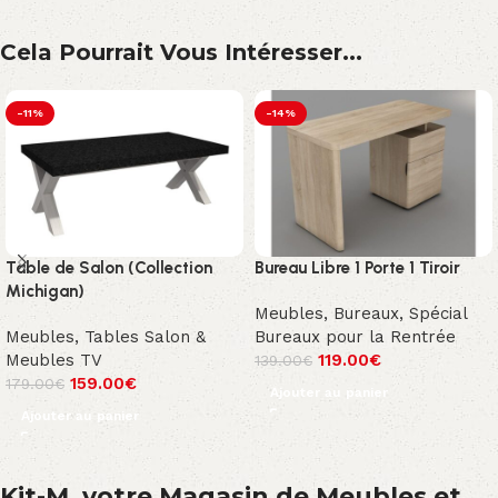
Cela Pourrait Vous Intéresser...
-11%
-14%
Table de Salon (Collection
Bureau Libre 1 Porte 1 Tiroir
Michigan)
Meubles
,
Bureaux
,
Spécial
Meubles
,
Tables Salon &
Bureaux pour la Rentrée
Meubles TV
119.00
€
139.00
€
159.00
€
179.00
€
Ajouter au panier
Ajouter au panier
Kit-M, votre Magasin de Meubles et