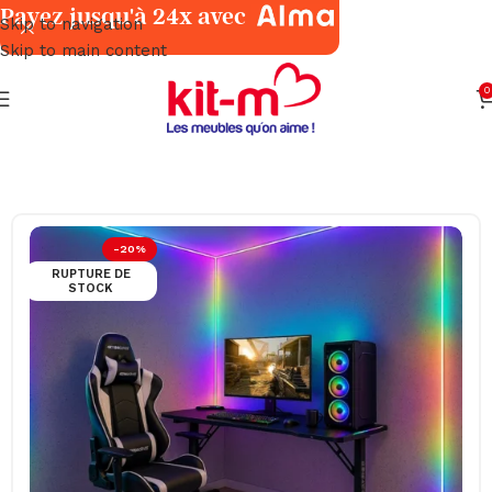
Payez jusqu'à 24x avec
Skip to navigation
Skip to main content
0
Accueil
Meubles
Bureaux
-20%
RUPTURE DE
STOCK