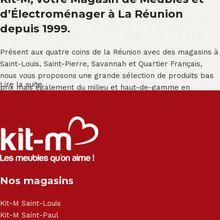
d’Électroménager à La Réunion
depuis 1999.
Présent aux quatre coins de la Réunion avec des magasins à
Saint-Louis, Saint-Pierre, Savannah et Quartier Français,
nous vous proposons une grande sélection de produits bas
Lire la suite
prix mais également du milieu et haut-de-gamme en
exclusivité :
Salon angle - Salon convertible - Salon relax - Canapé -
Canapé lit - Cuisine sur-mesure - Fauteuil - Armoire - Table
et chaise - Meuble de salle de bain - Literie - Lit - Bureau -
Électroménager - Télévision led - Réfrigérateur -
Congélateur - Cuisson - Cuisinière et hotte - Petits meubles
Nos magasins
- Matelas - Hifi Hitachi, LG, Sharp, Philips, Bosh, Moulinex,
Brandt, TCL, Panasonic, Samsung, Toshiba, Hisense, Grundig,
Haier, Sony, Cecotec, Westpoint, Dyson.
Kit-M Saint-Louis
Kit-M Saint-Paul