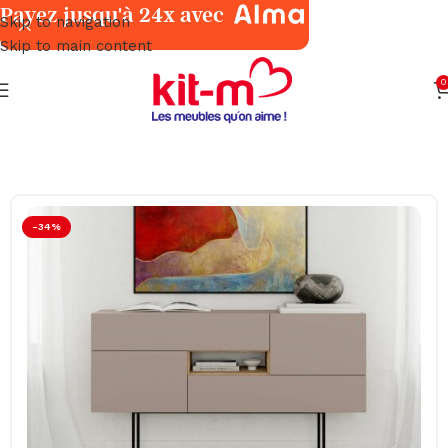
Payez jusqu'à 24x avec
Skip to navigation
Skip to main content
0
Accueil
Salles à Manger
Meubles
-34%