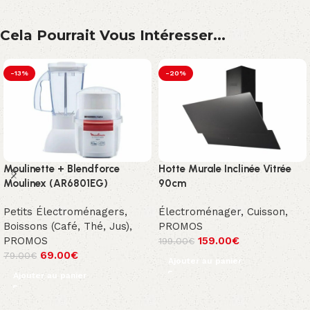
Cela Pourrait Vous Intéresser...
-13%
-20%
Moulinette + Blendforce
Hotte Murale Inclinée Vitrée
Moulinex (AR6801EG)
90cm
Petits Électroménagers
,
Électroménager
,
Cuisson
,
Boissons (Café, Thé, Jus)
,
PROMOS
PROMOS
159.00
€
199.00
€
69.00
€
79.00
€
Ajouter au panier
Ajouter au panier