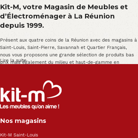
Kit-M, votre Magasin de Meubles et
d’Électroménager à La Réunion
depuis 1999.
Présent aux quatre coins de la Réunion avec des magasins à
Saint-Louis, Saint-Pierre, Savannah et Quartier Français,
nous vous proposons une grande sélection de produits bas
Lire la suite
prix mais également du milieu et haut-de-gamme en
exclusivité :
Salon angle - Salon convertible - Salon relax - Canapé -
Canapé lit - Cuisine sur-mesure - Fauteuil - Armoire - Table
et chaise - Meuble de salle de bain - Literie - Lit - Bureau -
Électroménager - Télévision led - Réfrigérateur -
Congélateur - Cuisson - Cuisinière et hotte - Petits meubles
Nos magasins
- Matelas - Hifi Hitachi, LG, Sharp, Philips, Bosh, Moulinex,
Brandt, TCL, Panasonic, Samsung, Toshiba, Hisense, Grundig,
Haier, Sony, Cecotec, Westpoint, Dyson.
Kit-M Saint-Louis