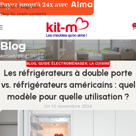
Payez jusqu'à 24x avec
Skip to navigation
Skip to main content
0
Blog
Accueil
Blog
BLOG
,
GUIDE ÉLECTROMÉNAGER
,
LA CUISINE
Les réfrigérateurs à double porte
vs. réfrigérateurs américains : quel
modèle pour quelle utilisation ?
On 13 novembre 2024