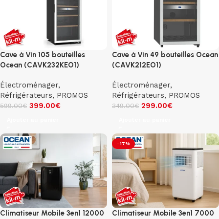
Cave à Vin 105 bouteilles
Cave à Vin 49 bouteilles Ocean
Ocean (CAVK232KEO1)
(CAVK212EO1)
Électroménager
,
Électroménager
,
Réfrigérateurs
,
PROMOS
Réfrigérateurs
,
PROMOS
399.00
€
299.00
€
599.00
€
349.00
€
Ajouter au panier
Ajouter au panier
-17%
Climatiseur Mobile 3en1 12000
Climatiseur Mobile 3en1 7000