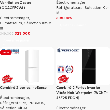
Électroménager
,
Ventilation Ocean
Réfrigérateurs
,
Sélection Kit-
(OCACPF9VA)
M !!!
Électroménager
,
399.00
€
Climatiseurs
,
Sélection Kit-M
Ajouter au panier
!!!
329.00
€
349.00
€
Ajouter au panier
-14%
Combiné 2 portes InoSense
Combiné 2 Portes Inverter
Vitrée Noir Westpoint (WCNT-
Électroménager
,
46E25.EDGN)
Réfrigérateurs
,
PROMOS
,
Sélection Kit-M !!!
Électroménager
,