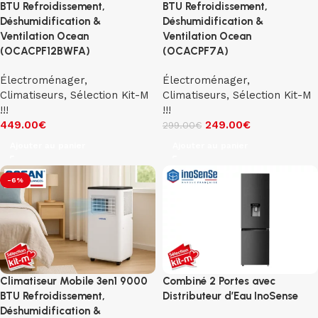
BTU Refroidissement,
BTU Refroidissement,
Déshumidification &
Déshumidification &
Ventilation Ocean
Ventilation Ocean
(OCACPF12BWFA)
(OCACPF7A)
Électroménager
,
Électroménager
,
Climatiseurs
,
Sélection Kit-M
Climatiseurs
,
Sélection Kit-M
!!!
!!!
449.00
€
249.00
€
299.00
€
Ajouter au panier
Ajouter au panier
-6%
Climatiseur Mobile 3en1 9000
Combiné 2 Portes avec
BTU Refroidissement,
Distributeur d’Eau InoSense
Déshumidification &