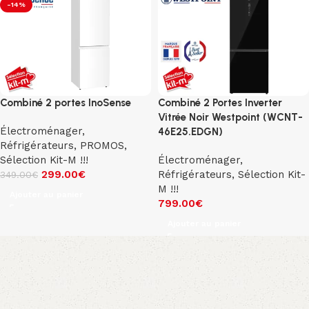
-14%
Combiné 2 portes InoSense
Combiné 2 Portes Inverter
Vitrée Noir Westpoint (WCNT-
Électroménager
,
46E25.EDGN)
Réfrigérateurs
,
PROMOS
,
Sélection Kit-M !!!
Électroménager
,
299.00
€
Réfrigérateurs
,
Sélection Kit-
349.00
€
M !!!
Ajouter au panier
799.00
€
Ajouter au panier