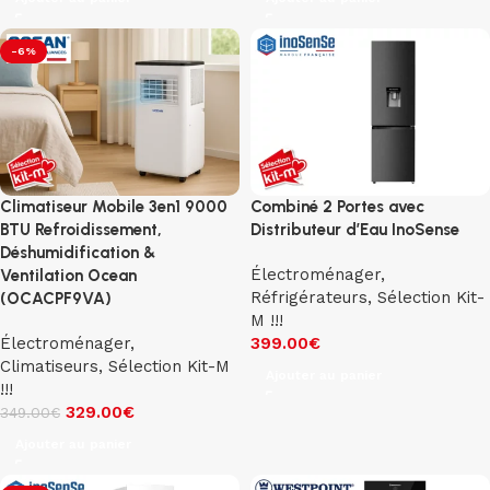
-6%
Climatiseur Mobile 3en1 9000
Combiné 2 Portes avec
BTU Refroidissement,
Distributeur d’Eau InoSense
Déshumidification &
Électroménager
,
Ventilation Ocean
Réfrigérateurs
,
Sélection Kit-
(OCACPF9VA)
M !!!
Électroménager
,
399.00
€
Climatiseurs
,
Sélection Kit-M
Ajouter au panier
!!!
329.00
€
349.00
€
Ajouter au panier