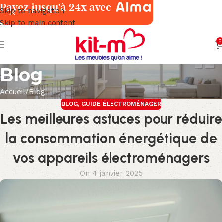
Payez jusqu'à 24x avec
Skip to navigation
Skip to main content
0
Blog
Accueil
Blog
BLOG
,
GUIDE ÉLECTROMÉNAGER
Les meilleures astuces pour réduire
la consommation énergétique de
vos appareils électroménagers
On 4 janvier 2025