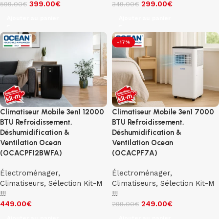
399.00
€
299.00
€
599.00
€
349.00
€
Ajouter au panier
Ajouter au panier
-17%
Climatiseur Mobile 3en1 12000
Climatiseur Mobile 3en1 7000
BTU Refroidissement,
BTU Refroidissement,
Déshumidification &
Déshumidification &
Ventilation Ocean
Ventilation Ocean
(OCACPF12BWFA)
(OCACPF7A)
Électroménager
,
Électroménager
,
Climatiseurs
,
Sélection Kit-M
Climatiseurs
,
Sélection Kit-M
!!!
!!!
449.00
€
249.00
€
299.00
€
Ajouter au panier
Ajouter au panier