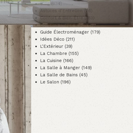
nnes
Blog
(634)
Astuces d'Entretien
(76)
Confort & Bien-Être
(183)
Conseils Image & Son
(73)
Guide Électroménager
(179)
Idées Déco
(211)
L'Extérieur
(39)
La Chambre
(155)
La Cuisine
(166)
La Salle à Manger
(149)
La Salle de Bains
(45)
Le Salon
(196)