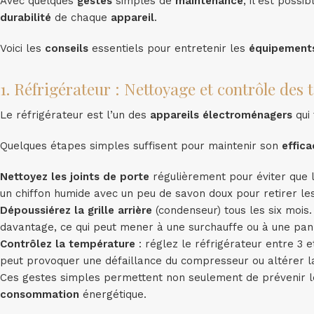
Avec quelques
gestes
simples de
maintenance
, il est poss
durabilité
de chaque
appareil
.
Voici les
conseils
essentiels pour entretenir les
équipement
1. Réfrigérateur : Nettoyage et contrôle des
Le réfrigérateur est l’un des
appareils
électroménagers
qui 
Quelques étapes simples suffisent pour maintenir son
effica
Nettoyez les joints de porte
régulièrement pour éviter que 
un chiffon humide avec un peu de savon doux pour retirer les
Dépoussiérez la grille arrière
(condenseur) tous les six mois
davantage, ce qui peut mener à une surchauffe ou à une pa
Contrôlez la température
: réglez le réfrigérateur entre 3 
peut provoquer une défaillance du compresseur ou altérer l
Ces gestes simples permettent non seulement de prévenir l
consommation
énergétique.