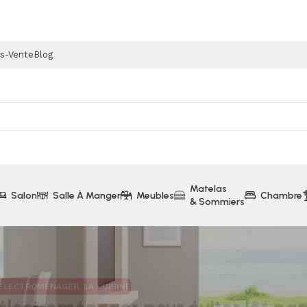
ès-Vente
Blog
Matelas
Salon
Salle À Manger
Meubles
Chambre
& Sommiers
 ÉLECTROMÉNAGER
,
LA CUISINE