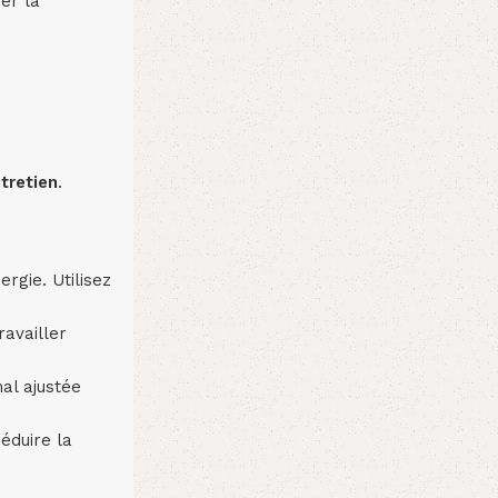
er la
tretien
.
rgie. Utilisez
ravailler
al ajustée
réduire la