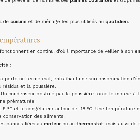
ible de prévenir de nombreuses
pannes
courantes
et d’optimis
s
de
cuisine
et de ménage les plus utilisés au
quotidien
.
 températures
fonctionnent en continu, d’où l’importance de veiller à son
en
cité
:
la porte ne ferme mal, entraînant une surconsommation d’éne
 résidus et la poussière.
. Un condenseur obstrué par la poussière force le moteur à t
nne prématurée.
et 5 °C et le congélateur autour de -18 °C. Une température m
a conservation des aliments.
es pannes liées au
moteur
ou au
thermostat
, mais aussi de 