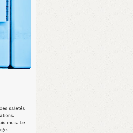
 des saletés
ations.
ois mois. Le
age.