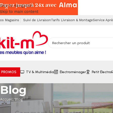
Payez jusqu'à 24x avec
Skip to navigation
Skip to main content
os Magasins
Suivi de Livraison
Tarifs Livraison & Montage
Service Apr
PROMOS
TV & Multimédia
Électroménager
Petit Électro
Blog
Accueil
Blog
BLOG
,
GUIDE