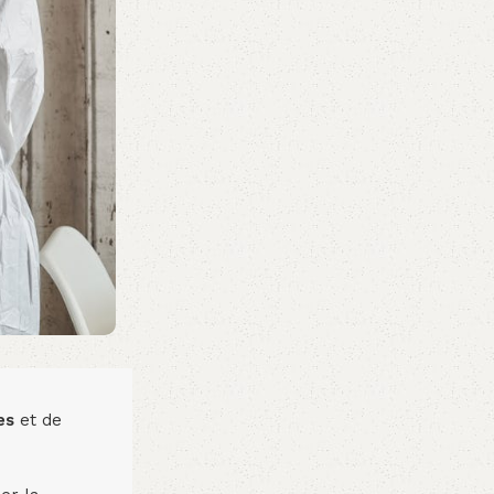
es
et de