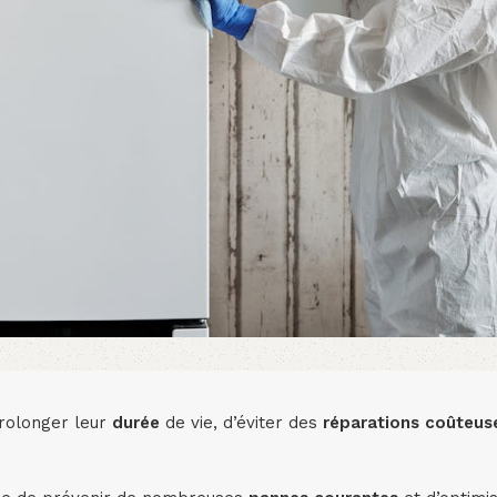
rolonger leur
durée
de vie, d’éviter des
réparations
coûteus